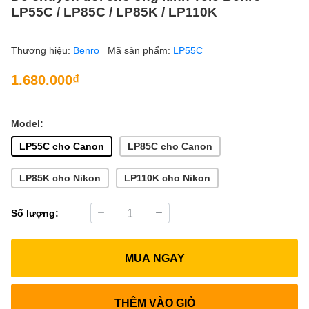
LP55C / LP85C / LP85K / LP110K
Thương hiệu:
Benro
Mã sản phẩm:
LP55C
1.680.000₫
Model:
LP55C cho Canon
LP85C cho Canon
LP85K cho Nikon
LP110K cho Nikon
Số lượng:
MUA NGAY
THÊM VÀO GIỎ