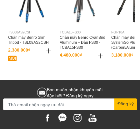
TSL08AS2CSH
TCBA15FS30
FGP18A
Chân máy Benro Slim
Chân máy Benro CyanBird
Chân máy Benro
Tripod - TSL08AS2CSH
Aluminum + Đầu FS30 -
SystemGo Plus T
TCBA15FS30
(Carbon/Alumin
2.380.000₫
4.480.000₫
3.180.000₫
MỚI
Bạn muốn nhận khuyến mãi
đặc biệt? Đăng ký ngay.
Đăng ký