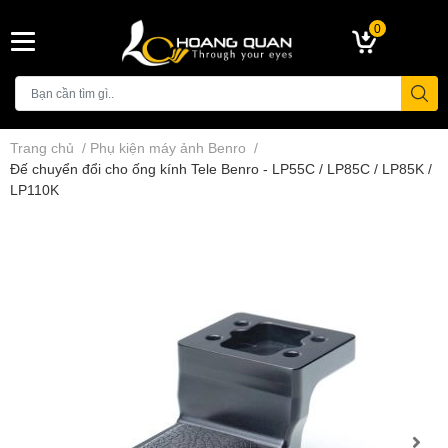
0
Trang chủ
/
Phụ kiện máy ảnh Benro
/
Đế chuyển đổi cho ống kính Tele Benro - LP55C / LP85C / LP85K /
LP110K