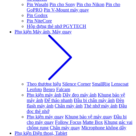
Pin Wasabi
Pin cho Sony
Pin cho Nikon
Pin cho
GoPRO
Pin V-Mount máy quay
Pin Godox
Pin NiteCore
Hộp đựng thẻ nhớ PGYTECH
Phụ kiện Máy ảnh, Máy quay
Theo thương hiệu
Silence Corner
SmallRig
Lenscoat
Leofoto
Benro
Falcam
Phụ kiện máy ảnh
Dây đeo máy ảnh
Khung bảo vệ
máy ảnh
Đế tháo nhanh
Đầu bi chân máy ảnh
Đèn
flash máy ảnh
Chân máy ảnh
Thẻ nhớ máy ảnh
Đầu
đọc thẻ nhớ
Phụ kiện máy quay
Khung bảo vệ máy quay
Đầu bi
cho máy quay
Follow Focus
Matte Box
Khung gác vai
chống rung
Chân máy quay
Microphone không dây
Phụ kiện Điện thoại, Tablet