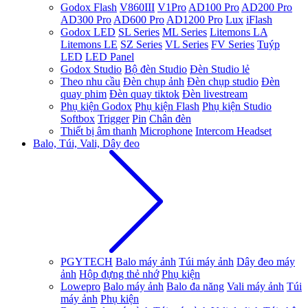
Godox Flash
V860III
V1Pro
AD100 Pro
AD200 Pro
AD300 Pro
AD600 Pro
AD1200 Pro
Lux
iFlash
Godox LED
SL Series
ML Series
Litemons LA
Litemons LE
SZ Series
VL Series
FV Series
Tuýp
LED
LED Panel
Godox Studio
Bộ đèn Studio
Đèn Studio lẻ
Theo nhu cầu
Đèn chụp ảnh
Đèn chụp studio
Đèn
quay phim
Đèn quay tiktok
Đèn livestream
Phụ kiện Godox
Phụ kiện Flash
Phụ kiện Studio
Softbox
Trigger
Pin
Chân đèn
Thiết bị âm thanh
Microphone
Intercom Headset
Balo, Túi, Vali, Dây đeo
PGYTECH
Balo máy ảnh
Túi máy ảnh
Dây đeo máy
ảnh
Hộp đựng thẻ nhớ
Phụ kiện
Lowepro
Balo máy ảnh
Balo đa năng
Vali máy ảnh
Túi
máy ảnh
Phụ kiện