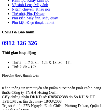
Kính lọc, Khay kính lọc
Vệ sinh Lens, Máy ảnh
Ngàm chuyển, Khẩu nối
Thẻ nhớ, Pin, Đế sạc
Phụ kiện Máy ảnh, Máy quay
Phụ kiện Điện thoại, Tablet
CSKH & Bảo hành
0912 326 326
Thời gian hoạt động
Thứ 2 - thứ 6: 8h - 12h & 13h30 - 17h
Thứ 7: 8h - 12h
Phương thức thanh toán
Kênh thông tin trực tuyến sản phẩm được phân phối chính hãng
thuộc Công ty TNHH Hoằng Quân
Giấy chứng nhận ĐKKD số: 0305632388 do Sở KH & ĐT
TPHCM cấp lần đầu ngày 18/03/2008
Trụ sở chính: 27B Nguyễn Đình Chiểu, Phường Đakao, Quận 1,