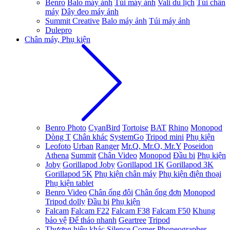
Benro
Balo máy ảnh
Túi máy ảnh
Vali du lịch
Túi chân
máy
Dây đeo máy ảnh
Summit Creative
Balo máy ảnh
Túi máy ảnh
Dulepro
Chân máy, Phụ kiện
Benro Photo
CyanBird
Tortoise
BAT
Rhino
Monopod
Dòng T
Chân khác
SystemGo
Tripod mini
Phụ kiện
Leofoto
Urban
Ranger
Mr.Q, Mr.O, Mr.Y
Poseidon
Athena
Summit
Chân Video
Monopod
Đầu bi
Phụ kiện
Joby
Gorillapod Joby
Gorillapod 1K
Gorillapod 3K
Gorillapod 5K
Phụ kiện chân máy
Phụ kiện điện thoại
Phụ kiện tablet
Benro Video
Chân ống đôi
Chân ống đơn
Monopod
Tripod dolly
Đầu bi
Phụ kiện
Falcam
Falcam F22
Falcam F38
Falcam F50
Khung
bảo vệ
Đế tháo nhanh
Geartree
Tripod
Thương hiệu khác
Silence Corner
Phoneographer