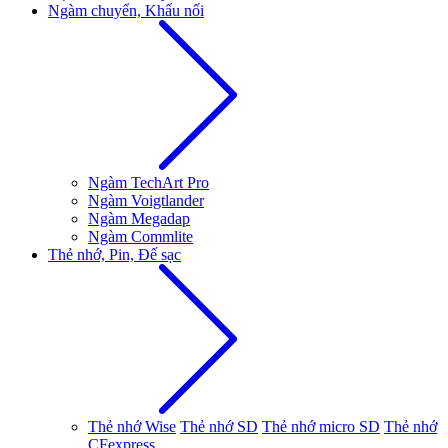
Ngàm chuyển, Khẩu nối
Ngàm TechArt Pro
Ngàm Voigtlander
Ngàm Megadap
Ngàm Commlite
Thẻ nhớ, Pin, Đế sạc
Thẻ nhớ Wise
Thẻ nhớ SD
Thẻ nhớ micro SD
Thẻ nhớ
CFexpress