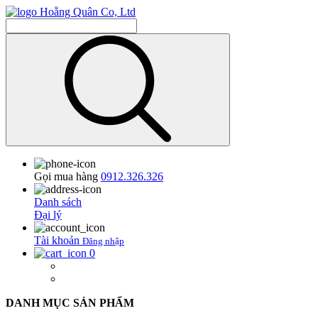
Gọi mua hàng
0912.326.326
Danh sách
Đại lý
Tài khoản
Đăng nhập
0
DANH MỤC SẢN PHẨM