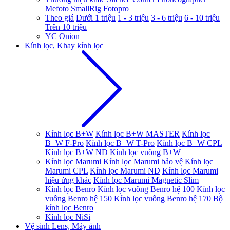
Mefoto
SmallRig
Fotopro
Theo giá
Dưới 1 triệu
1 - 3 triệu
3 - 6 triệu
6 - 10 triệu
Trên 10 triệu
YC Onion
Kính lọc, Khay kính lọc
Kính lọc B+W
Kính lọc B+W MASTER
Kính lọc
B+W F-Pro
Kính lọc B+W T-Pro
Kính lọc B+W CPL
Kính lọc B+W ND
Kính lọc vuông B+W
Kính lọc Marumi
Kính lọc Marumi bảo vệ
Kính lọc
Marumi CPL
Kính lọc Marumi ND
Kính lọc Marumi
hiệu ứng khác
Kính lọc Marumi Magnetic Slim
Kính lọc Benro
Kính lọc vuông Benro hệ 100
Kính lọc
vuông Benro hệ 150
Kính lọc vuông Benro hệ 170
Bộ
kính lọc Benro
Kính lọc NiSi
Vệ sinh Lens, Máy ảnh