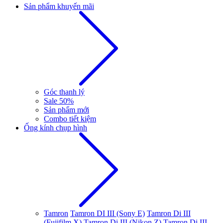
Sản phẩm khuyến mãi
Góc thanh lý
Sale 50%
Sản phẩm mới
Combo tiết kiệm
Ống kính chụp hình
Tamron
Tamron DI III (Sony E)
Tamron Di III
(Fujifilm X)
Tamron Di III (Nikon Z)
Tamron Di III