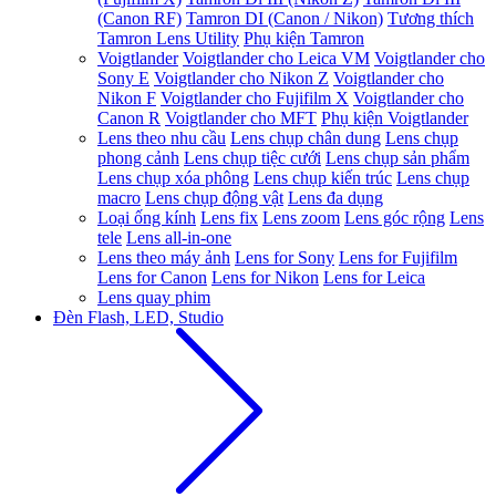
(Canon RF)
Tamron DI (Canon / Nikon)
Tương thích
Tamron Lens Utility
Phụ kiện Tamron
Voigtlander
Voigtlander cho Leica VM
Voigtlander cho
Sony E
Voigtlander cho Nikon Z
Voigtlander cho
Nikon F
Voigtlander cho Fujifilm X
Voigtlander cho
Canon R
Voigtlander cho MFT
Phụ kiện Voigtlander
Lens theo nhu cầu
Lens chụp chân dung
Lens chụp
phong cảnh
Lens chụp tiệc cưới
Lens chụp sản phẩm
Lens chụp xóa phông
Lens chụp kiến trúc
Lens chụp
macro
Lens chụp động vật
Lens đa dụng
Loại ống kính
Lens fix
Lens zoom
Lens góc rộng
Lens
tele
Lens all-in-one
Lens theo máy ảnh
Lens for Sony
Lens for Fujifilm
Lens for Canon
Lens for Nikon
Lens for Leica
Lens quay phim
Đèn Flash, LED, Studio