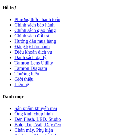
Hỗ trợ
Phương thức thanh toán
Chính sách bảo hành
Chính sách giao hàng
Chính sách đổi trả
Hướng dẫn mua hàng
Đăng ký bảo hành
Điều khoản dịch vụ
Danh sách đại lý
Tamron Lens Utility
Tamron Diagram
Thương hiệu
Giới thiệu
Liên hệ
Danh mục
Sản phẩm khuyến mãi
Ống kính chụp hình
Đèn Flash, LED, Studio
Balo, Túi, Vali, Dây đeo
Chân máy, Phụ kiện