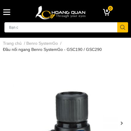
0
Trang chủ
/
Benro SystemGo
/
Đầu nối ngang Benro SystemGo - GSC190 / GSC290