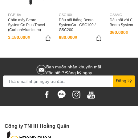
FGP18A
GSC100
GSAMC
Chân máy Benro
Đầu nối thẳng Benro
Đầu nối với Châ
SystemGo Plus Travel
SystemGo - GSC100 /
Benro SystemG
(Carbon/Aluminum)
GSC200
360.000₫
3.180.000₫
680.000₫
Bạn muốn nhận khuyến mãi
đặc biệt? Đăng ký ngay.
Đăng ký
Công ty TNHH Hoằng Quân