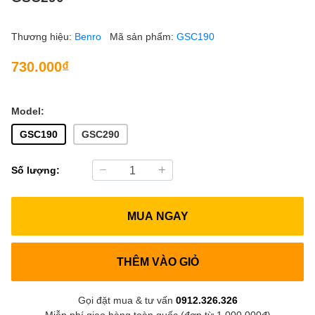
Thương hiệu:
Benro
Mã sản phẩm:
GSC190
730.000₫
Model:
GSC190
GSC290
Số lượng:
MUA NGAY
THÊM VÀO GIỎ
Gọi đặt mua & tư vấn
0912.326.326
Miễn phí giao hàng toàn quốc (đơn từ 1.000.000đ)