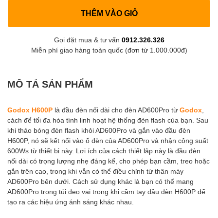
THÊM VÀO GIỎ
Gọi đặt mua & tư vấn
0912.326.326
Miễn phí giao hàng toàn quốc (đơn từ 1.000.000đ)
MÔ TẢ SẢN PHẨM
Godox H600P
là đầu đèn nối dài cho đèn AD600Pro từ
Godox
,
cách để tối đa hóa tính linh hoạt hệ thống đèn flash của bạn. Sau
khi tháo bóng đèn flash khỏi AD600Pro và gắn vào đầu đèn
H600P, nó sẽ kết nối vào ổ đèn của AD600Pro và nhận công suất
600Ws từ thiết bị này. Lợi ích của cách thiết lập này là đầu đèn
nối dài có trọng lượng nhẹ đáng kể, cho phép bạn cầm, treo hoặc
gắn trên cao, trong khi vẫn có thể điều chỉnh từ thân máy
AD600Pro bên dưới. Cách sử dụng khác là bạn có thể mang
AD600Pro trong túi đeo vai trong khi cầm tay đầu đèn H600P để
tạo ra các hiệu ứng ánh sáng khác nhau.