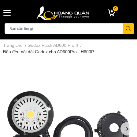
0
Trang chủ
/
Godox Flash AD600 Pro II
/
Đầu đèn nối dài Godox cho AD600Pro - H600P