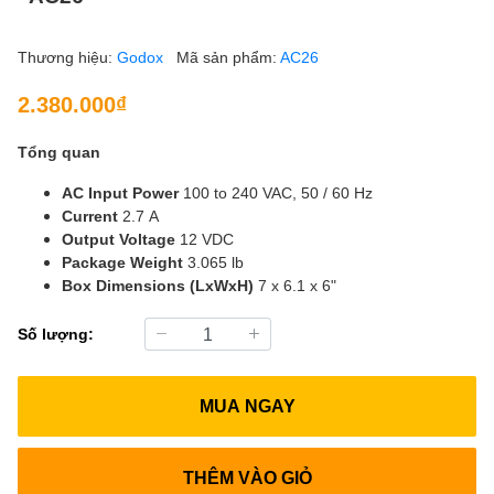
Thương hiệu:
Godox
Mã sản phẩm:
AC26
2.380.000₫
Tổng quan
AC Input Power
100 to 240 VAC, 50 / 60 Hz
Current
2.7 A
Output Voltage
12 VDC
Package Weight
3.065 lb
Box Dimensions (LxWxH)
7 x 6.1 x 6"
Số lượng:
MUA NGAY
THÊM VÀO GIỎ