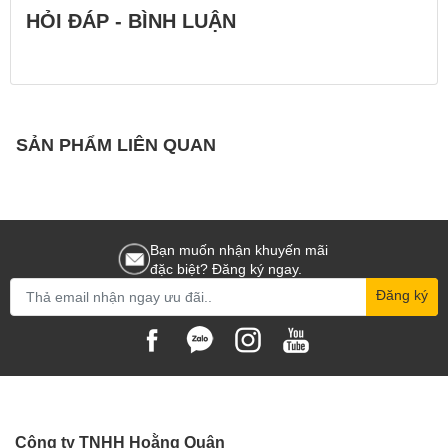
HỎI ĐÁP - BÌNH LUẬN
SẢN PHẨM LIÊN QUAN
Bạn muốn nhận khuyến mãi
đặc biệt? Đăng ký ngay.
Đăng ký
Công ty TNHH Hoằng Quân