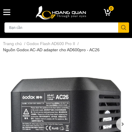
0
Trang chủ
/
Godox Flash AD600 Pro II
/
Nguồn Godox AC-AD adapter cho AD600pro - AC26