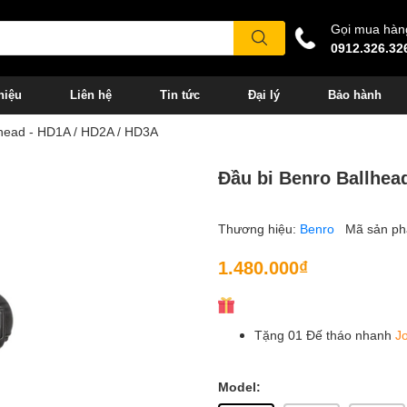
Gọi mua hàn
0912.326.32
hiệu
Liên hệ
Tin tức
Đại lý
Bảo hành
lhead - HD1A / HD2A / HD3A
Đầu bi Benro Ballhea
Thương hiệu:
Benro
Mã sản p
1.480.000₫
Tặng 01 Đế tháo nhanh
J
Model: