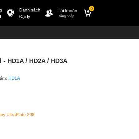
0
g
Danh sách
Tài khoản
6
Đại lý
Đăng nhập
d - HD1A / HD2A / HD3A
hẩm:
HD1A
oby UltraPlate 208