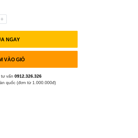
UA NGAY
M VÀO GIỎ
 tư vấn
0912.326.326
oàn quốc (đơn từ 1.000.000đ)