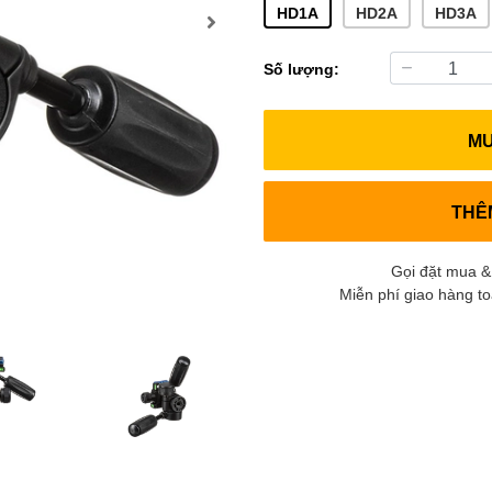
HD1A
HD2A
HD3A
Số lượng:
M
THÊ
Gọi đặt mua &
Miễn phí giao hàng t