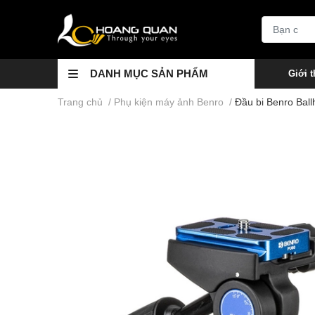
DANH MỤC SẢN PHẨM
Giới t
Trang chủ
/
Phụ kiện máy ảnh Benro
/
Đầu bi Benro Bal