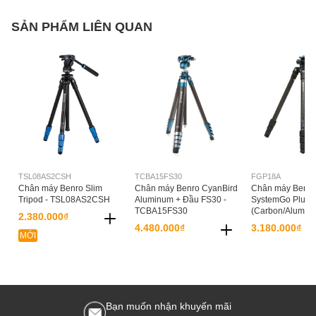
SẢN PHẨM LIÊN QUAN
TSL08AS2CSH
TCBA15FS30
FGP18A
Chân máy Benro Slim
Chân máy Benro CyanBird
Chân máy Benro
Tripod - TSL08AS2CSH
Aluminum + Đầu FS30 -
SystemGo Plus T
TCBA15FS30
(Carbon/Alumin
2.380.000₫
4.480.000₫
3.180.000₫
MỚI
Bạn muốn nhận khuyến mãi