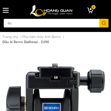
0
Trang chủ
/
Phụ kiện máy ảnh Benro
/
Đầu bi Benro Ballhead - DJ90