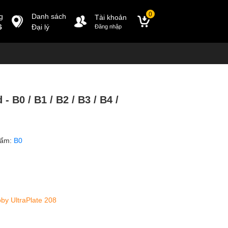
0
g
Danh sách
Tài khoản
6
Đại lý
Đăng nhập
- B0 / B1 / B2 / B3 / B4 /
hẩm:
B0
oby UltraPlate 208