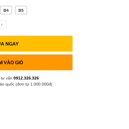
B4
B5
UA NGAY
M VÀO GIỎ
 tư vấn
0912.326.326
oàn quốc (đơn từ 1.000.000đ)