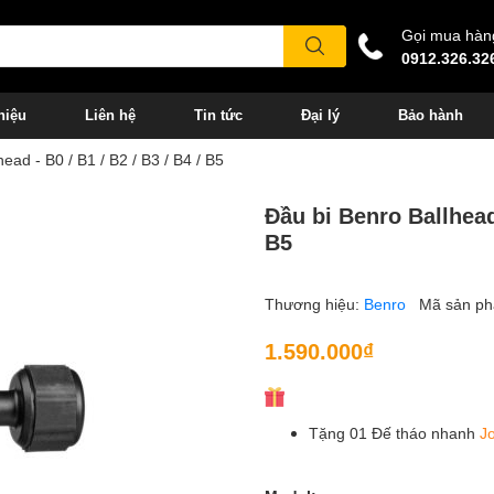
Gọi mua hàn
0912.326.32
hiệu
Liên hệ
Tin tức
Đại lý
Bảo hành
ead - B0 / B1 / B2 / B3 / B4 / B5
Đầu bi Benro Ballhead 
B5
Thương hiệu:
Benro
Mã sản p
1.590.000₫
Tặng 01 Đế tháo nhanh
J