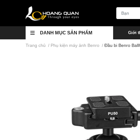
DANH MỤC SẢN PHẨM
Giới t
Trang chủ
/
Phụ kiện máy ảnh Benro
/
Đầu bi Benro Ballh