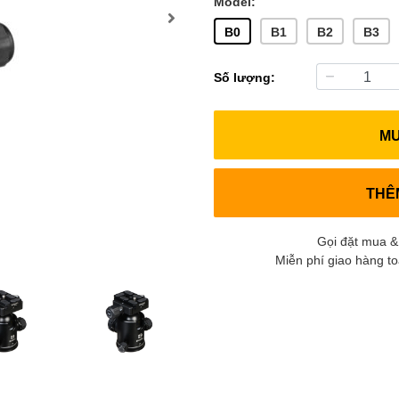
Model:
B0
B1
B2
B3
Số lượng:
M
THÊ
Gọi đặt mua &
Miễn phí giao hàng t