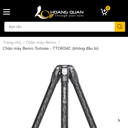
0
Trang chủ
/
Chân máy Benro
/
Chân máy Benro Tortoise - TTOR34C (không đầu bi)