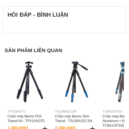
HỎI ĐÁP - BÌNH LUẬN
SẢN PHẨM LIÊN QUAN
TFX15AGT0
TSL08AS2CSH
TCBA15FS30
Chân máy Benro FOX
Chân máy Benro Slim
Chân máy Benro
Tripod Kit - TFX15AGT0
Tripod - TSL08AS2CSH
Aluminum + Đầu
TCBA15FS30
1.380.000₫
2.380.000₫