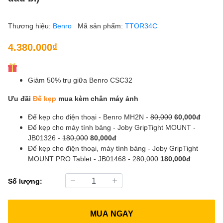
Thương hiệu:
Benro
Mã sản phẩm:
TTOR34C
4.380.000₫
Giảm 50% trụ giữa Benro CSC32
Ưu đãi
Đế kẹp
mua kèm chân máy ảnh
Đế kẹp cho điện thoại - Benro MH2N -
80,000
60,000đ
Đế kẹp cho máy tính bảng - Joby GripTight MOUNT -
JB01326 -
180,000
80,000đ
Đế kẹp cho điện thoại, máy tính bảng - Joby GripTight
MOUNT PRO Tablet - JB01468 -
280,000
180,000đ
Số lượng:
MUA NGAY