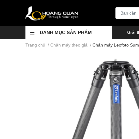
DANH MỤC SẢN PHẨM
Giới t
Trang chủ
/
Chân máy theo giá
/
Chân máy Leofoto Sum