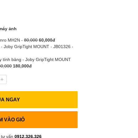
máy ảnh
Benro MH2N -
80,000
60,000đ
 - Joby GripTight MOUNT - JB01326 -
áy tính bảng - Joby GripTight MOUNT
80,000
180,000đ
UA NGAY
M VÀO GIỎ
 tư vấn
0912.326.326