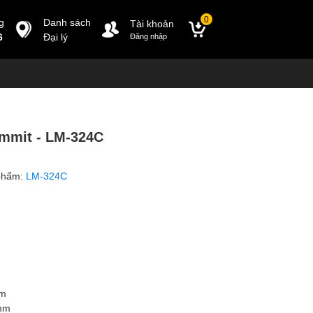
0
g
Danh sách
Tài khoản
6
Đại lý
Đăng nhập
mmit - LM-324C
phẩm:
LM-324C
m
mm