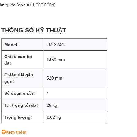
oàn quốc (đơn từ 1.000.000đ)
THÔNG SỐ KỸ THUẬT
Model:
LM-324C
Chiều cao tối
1450 mm
đa:
Chiều dài gấp
520 mm
gọn:
Số đoạn chân:
4
Tải trọng tối đa:
25 kg
Trọng lượng:
1,62 kg
Xem thêm