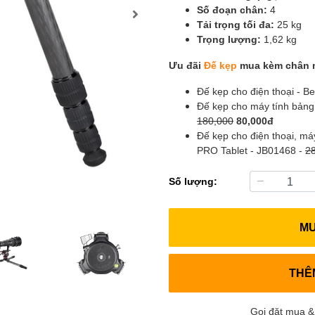
Số đoạn chân:
4
Tải trọng tối đa:
25 kg
Trọng lượng:
1,62 kg
Ưu đãi
Đế kẹp
mua kèm chân 
Đế kẹp cho điện thoại - 
Đế kẹp cho máy tính bảng
180,000
80,000đ
Đế kẹp cho điện thoại, m
PRO Tablet - JB01468 -
2
Số lượng:
M
THÊ
Gọi đặt mua &