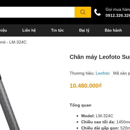
Gọi mua hàn
0912.326.32
hiệu
Liên hệ
Tin tức
Đại lý
Bảo hành
mit - LM-324C
Chân máy Leofoto Su
Thương hiệu:
Leofoto
Mã sản 
10.480.000₫
Tổng quan
Model:
LM-324C
Chiều cao tối đa:
1450m
Chiều dài gấp gọn:
520