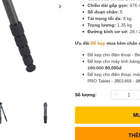
Chiều dài gấp gọn:
476
Số đoạn chân:
5
Tải trọng tối đa:
8 kg
Trọng lượng:
1.35 kg
Đường kính cơ sở:
28 / 
Ưu đãi
Đế kẹp
mua kèm chân 
Đế kẹp cho điện thoại - 
Đế kẹp cho máy tính bảng
180,000
80,000đ
Đế kẹp cho điện thoại, m
PRO Tablet - JB01468 -
2
Số lượng:
M
THÊ