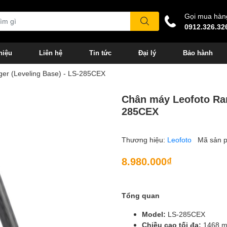
Gọi mua hàn
0912.326.32
hiệu
Liên hệ
Tin tức
Đại lý
Bảo hành
er (Leveling Base) - LS-285CEX
Chân máy Leofoto Ran
285CEX
Thương hiệu:
Leofoto
Mã sản 
8.980.000₫
Tổng quan
Model:
LS-285CEX
Chiều cao tối đa:
1468 