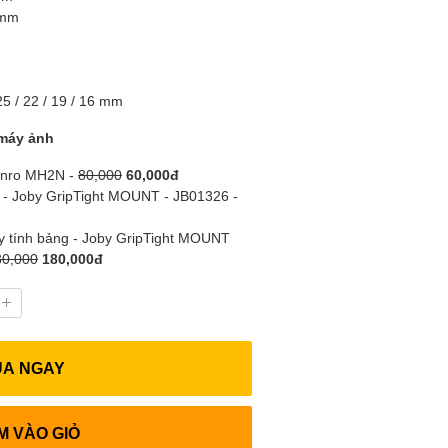
 mm
25 / 22 / 19 / 16 mm
máy ảnh
Benro MH2N -
80,000
60,000đ
 - Joby GripTight MOUNT - JB01326 -
áy tính bảng - Joby GripTight MOUNT
80,000
180,000đ
UA NGAY
M VÀO GIỎ