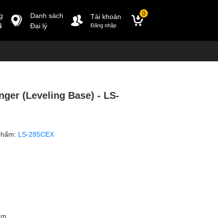
0
g
Danh sách
Tài khoản
6
Đại lý
Đăng nhập
ger (Leveling Base) - LS-
phẩm:
LS-285CEX
mm