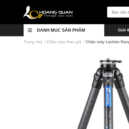
DANH MỤC SẢN PHẨM
Giới t
Trang chủ
/
Chân máy theo giá
/
Chân máy Leofoto Rang