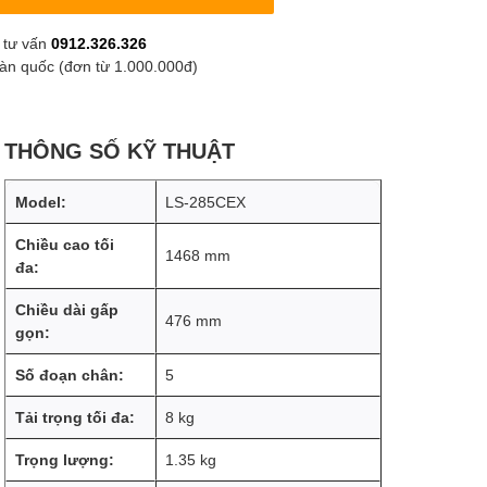
 tư vấn
0912.326.326
oàn quốc (đơn từ 1.000.000đ)
THÔNG SỐ KỸ THUẬT
Model:
LS-285CEX
Chiều cao tối
1468 mm
đa:
Chiều dài gấp
476 mm
gọn:
Số đoạn chân:
5
Tải trọng tối đa:
8 kg
Trọng lượng:
1.35 kg