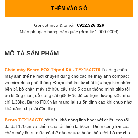
THÊM VÀO GIỎ
Gọi đặt mua & tư vấn
0912.326.326
Miễn phí giao hàng toàn quốc (đơn từ 1.000.000đ)
MÔ TẢ SẢN PHẨM
Chân máy Benro FOX Tripod Kit - TFX15AGT0
là dòng chân
máy ảnh thế hệ mới chuyên dụng cho các hệ máy ảnh compact
và mirrorless phổ thông. Được chế tác từ chất liệu hợp kim nhôm
bền bỉ, bộ chân máy sở hữu cấu trúc 5 đoạn thông minh giúp tối
ưu không gian, dễ dàng cất giữ. Mặc dù có trọng lượng siêu nhẹ
chỉ 1.33kg, Benro FOX vẫn mang lại sự ổn định cao khi chụp nhờ
khả năng chịu tải đến 8kg.
Benro TFX15AGT0
sở hữu khả năng linh hoạt với chiều cao tối
đa đạt 170cm và chiều cao tối thiểu là 50cm. Điểm cộng lớn của
chân máy là trụ giữa có thể đảo ngược hoặc tháo rời, hỗ trợ cho