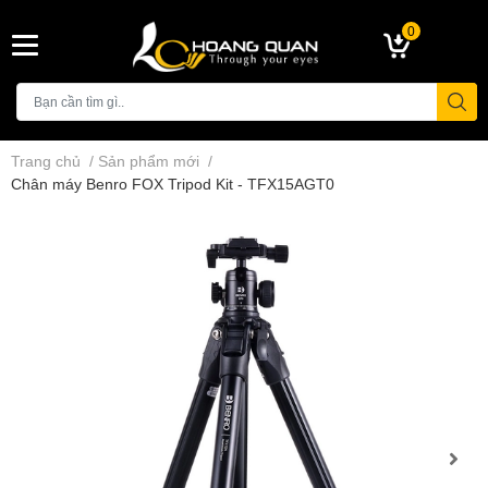
0
Trang chủ
/
Sản phẩm mới
/
Chân máy Benro FOX Tripod Kit - TFX15AGT0