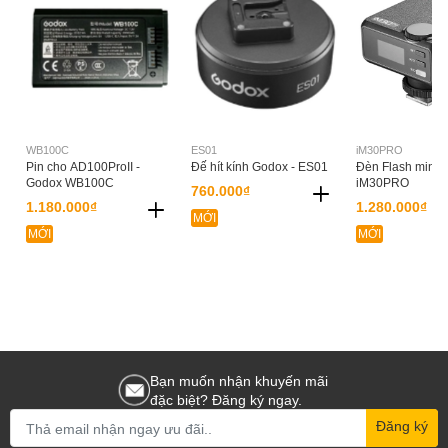
WB100C
ES01
iM30PRO
Pin cho AD100ProII -
Đế hít kính Godox - ES01
Đèn Flash mini 
Godox WB100C
iM30PRO
760.000₫
1.180.000₫
1.280.000₫
MỚI
MỚI
MỚI
Bạn muốn nhận khuyến mãi
đặc biệt? Đăng ký ngay.
Đăng ký