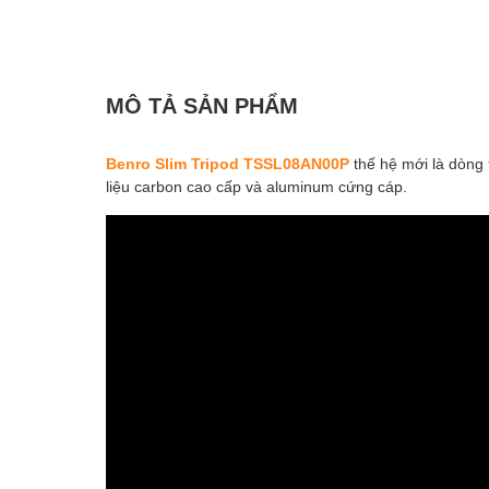
MÔ TẢ SẢN PHẨM
Benro Slim Tripod TSSL08AN00P
thế hệ mới là dòng
liệu carbon cao cấp và aluminum cứng cáp.