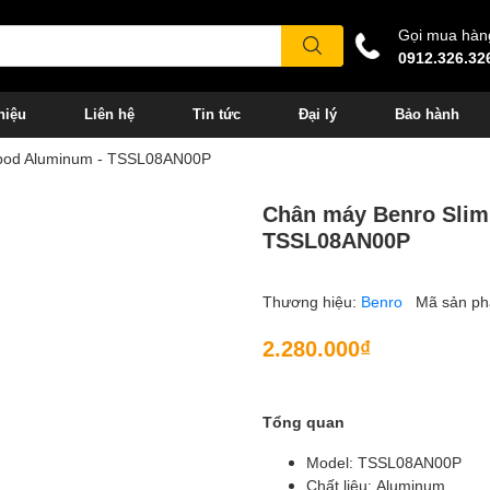
Gọi mua hàn
0912.326.32
hiệu
Liên hệ
Tin tức
Đại lý
Bảo hành
ipod Aluminum - TSSL08AN00P
Chân máy Benro Slim
TSSL08AN00P
Thương hiệu:
Benro
Mã sản p
2.280.000₫
Tổng quan
Model: TSSL08AN00P
Chất liệu: Aluminum