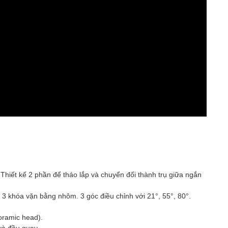
 Thiết kế 2 phần để tháo lắp và chuyển đổi thành trụ giữa ngắn
3 khóa vặn bằng nhôm. 3 góc điều chỉnh với 21°, 55°, 80°.
oramic head).
và đầu quay