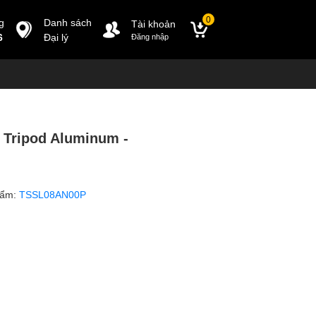
0
g
Danh sách
Tài khoản
6
Đại lý
Đăng nhập
 Tripod Aluminum -
hẩm:
TSSL08AN00P