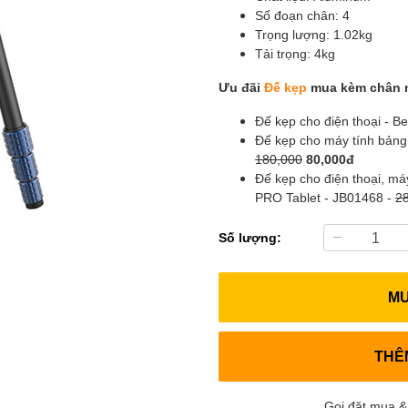
Số đoạn chân: 4
Trọng lượng: 1.02kg
Tải trọng: 4kg
Ưu đãi
Đế kẹp
mua kèm chân 
Đế kẹp cho điện thoại - 
Đế kẹp cho máy tính bảng
180,000
80,000đ
Đế kẹp cho điện thoại, m
PRO Tablet - JB01468 -
2
Số lượng:
M
THÊ
Gọi đặt mua &