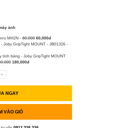
máy ảnh
Benro MH2N -
80,000
60,000đ
 - Joby GripTight MOUNT - JB01326 -
áy tính bảng - Joby GripTight MOUNT
80,000
180,000đ
UA NGAY
M VÀO GIỎ
 tư vấn
0912.326.326