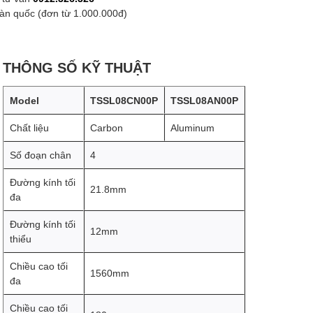
oàn quốc (đơn từ 1.000.000đ)
THÔNG SỐ KỸ THUẬT
Model
TSSL08CN00P
TSSL08AN00P
Chất liệu
Carbon
Aluminum
Số đoạn chân
4
Đường kính tối
21.8mm
đa
Đường kính tối
12mm
thiểu
Chiều cao tối
1560mm
đa
Chiều cao tối