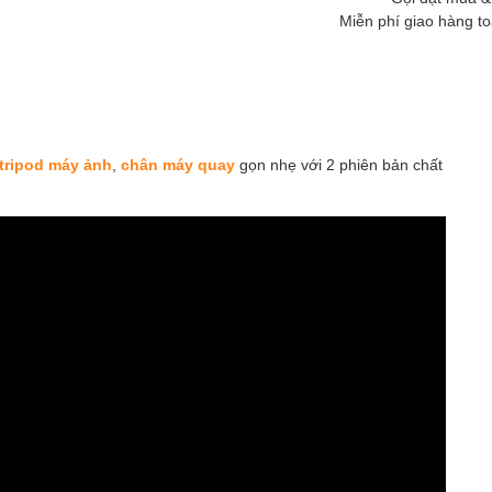
Miễn phí giao hàng t
tripod máy ảnh
,
chân máy quay
gọn nhẹ với 2 phiên bản chất