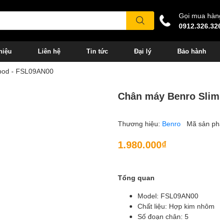
Gọi mua hàn
0912.326.32
hiệu
Liên hệ
Tin tức
Đại lý
Bảo hành
ipod - FSL09AN00
Chân máy Benro Slim
Thương hiệu:
Benro
Mã sản p
1.980.000₫
Tổng quan
Model: FSL09AN00
Chất liệu: Hợp kim nhôm
Số đoạn chân: 5