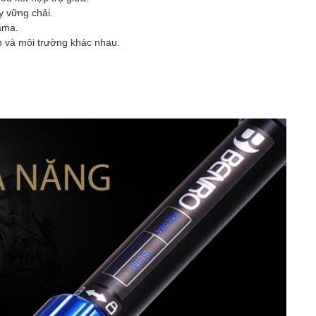
 vững chải.
ama.
nh và môi trường khác nhau.