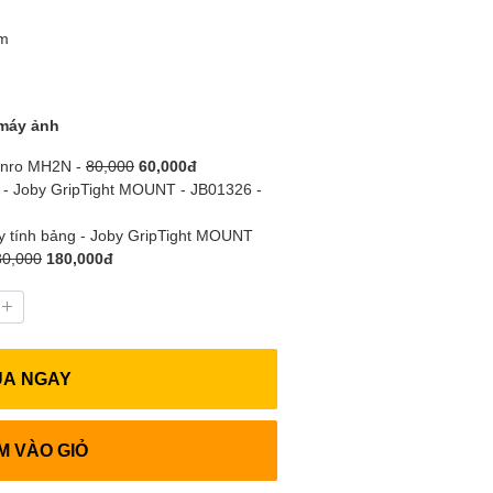
mm
máy ảnh
Benro MH2N -
80,000
60,000đ
 - Joby GripTight MOUNT - JB01326 -
áy tính bảng - Joby GripTight MOUNT
80,000
180,000đ
UA NGAY
M VÀO GIỎ