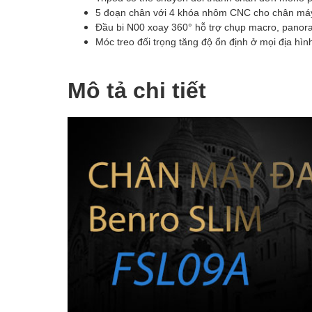
5 đoạn chân với 4 khóa nhôm CNC cho chân máy
Đầu bi N00 xoay 360° hỗ trợ chụp macro, panor
Móc treo đối trọng tăng độ ổn định ở mọi địa hì
Mô tả chi tiết