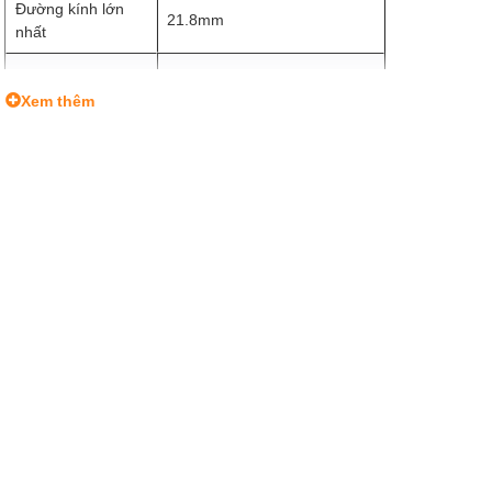
Đường kính lớn
21.8mm
nhất
Tải trọng
4kg
Xem thêm
Trọng lượng
1.18kg