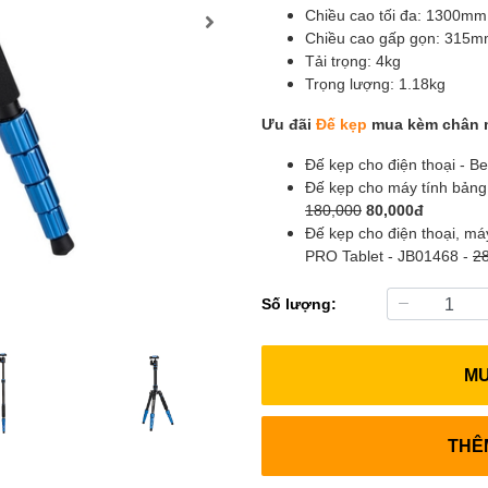
Chiều cao tối đa: 1300mm
Chiều cao gấp gọn: 315
Tải trọng: 4kg
Trọng lượng: 1.18kg
Ưu đãi
Đế kẹp
mua kèm chân 
Đế kẹp cho điện thoại - 
Đế kẹp cho máy tính bảng
180,000
80,000đ
Đế kẹp cho điện thoại, m
PRO Tablet - JB01468 -
2
Số lượng:
M
THÊ