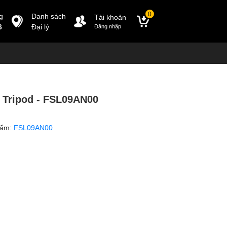
0
g
Danh sách
Tài khoản
6
Đại lý
Đăng nhập
 Tripod - FSL09AN00
hẩm:
FSL09AN00