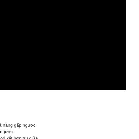
hả năng gấp ngược.
 ngược.
od kết hợp trụ giữa.