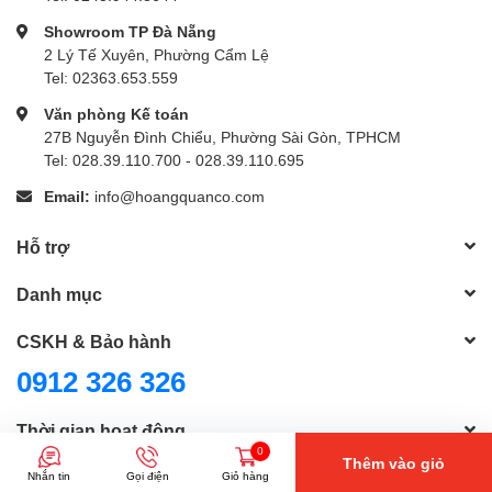
Showroom TP Đà Nẵng
2 Lý Tế Xuyên, Phường Cẩm Lệ
Tel: 02363.653.559
Văn phòng Kế toán
27B Nguyễn Đình Chiểu, Phường Sài Gòn, TPHCM
Tel: 028.39.110.700 - 028.39.110.695
Email:
info@hoangquanco.com
Hỗ trợ
Danh mục
CSKH & Bảo hành
0912 326 326
Thời gian hoạt động
0
Thứ 2 - thứ 6: 8h - 12h & 13h30 - 17h
Thêm vào giỏ
Nhắn tin
Gọi điện
Giỏ hàng