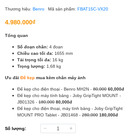
Thương hiệu:
Benro
Mã sản phẩm:
FBAT15C-VX20
4.980.000₫
Tổng quan
Số đoạn chân:
4 đoạn
Chiều cao tối đa:
1655 mm
Tải trọng tối đa:
16 kg
Trọng lượng:
1,68 kg
Ưu đãi
Đế kẹp
mua kèm chân máy ảnh
Đế kẹp cho điện thoại - Benro MH2N -
80,000
60,000đ
Đế kẹp cho máy tính bảng - Joby GripTight MOUNT -
JB01326 -
180,000
80,000đ
Đế kẹp cho điện thoại, máy tính bảng - Joby GripTight
MOUNT PRO Tablet - JB01468 -
280,000
180,000đ
Số lượng: