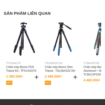
SẢN PHẨM LIÊN QUAN
TFX15AGT0
TSL08AS2CSH
TCBA15FS30
Chân máy Benro FOX
Chân máy Benro Slim
Chân máy Benro
Tripod Kit - TFX15AGT0
Tripod - TSL08AS2CSH
Aluminum + Đầu
TCBA15FS30
1.380.000₫
2.380.000₫
4.480.000₫
MỚI
MỚI