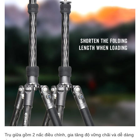
Trụ giữa gồm 2 nấc điều chỉnh, gia tăng độ vững chãi và dễ dàng