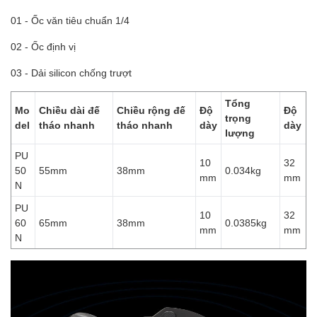
01 - Ốc văn tiêu chuẩn 1/4
02 - Ốc định vị
03 - Dải silicon chống trượt
Tổng
Mo
Chiều dài đế
Chiều rộng đế
Độ
Độ
trọng
del
tháo nhanh
tháo nhanh
dày
dày
lượng
PU
10
32
50
55mm
38mm
0.034kg
mm
mm
N
PU
10
32
60
65mm
38mm
0.0385kg
mm
mm
N