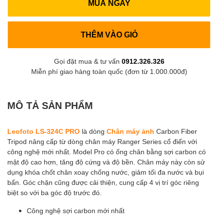
MUA NGAY
THÊM VÀO GIỎ
Gọi đặt mua & tư vấn
0912.326.326
Miễn phí giao hàng toàn quốc (đơn từ 1.000.000đ)
MÔ TẢ SẢN PHẨM
Leofoto LS-324C PRO
là dòng
Chân máy ảnh
Carbon Fiber
Tripod nâng cấp từ dòng chân máy Ranger Series cổ điển với
công nghệ mới nhất. Model Pro có ống chân bằng sợi carbon có
mật độ cao hơn, tăng độ cứng và độ bền. Chân máy này còn sử
dụng khóa chốt chân xoay chống nước, giảm tối đa nước và bụi
bẩn. Góc chặn cũng được cải thiện, cung cấp 4 vị trí góc riêng
biệt so với ba góc độ trước đó.
Công nghệ sợi carbon mới nhất