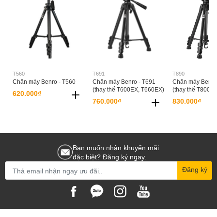
T560
T691
T890
Chân máy Benro - T560
Chân máy Benro - T691
Chân máy Benro
(thay thế T600EX, T660EX)
(thay thế T800E
620.000₫
760.000₫
830.000₫
Bạn muốn nhận khuyến mãi
đặc biệt? Đăng ký ngay.
Đăng ký