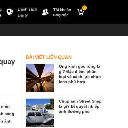
0
g
Danh sách
Tài khoản
6
Đại lý
Đăng nhập
BÀI VIẾT LIÊN QUAN
 quay
Ống kính góc rộng là
gì? Đặc điểm, phân
loại và cách lựa chọn
lens phù hợp
Chụp ảnh Street Snap
 nhìn
là gì? Bí quyết nhiếp
ảnh đường phố
nh sáng
ến ánh