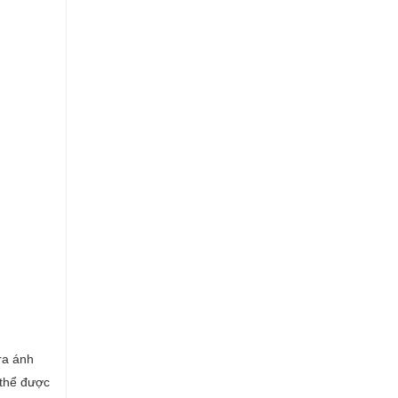
ra ánh
 thể được