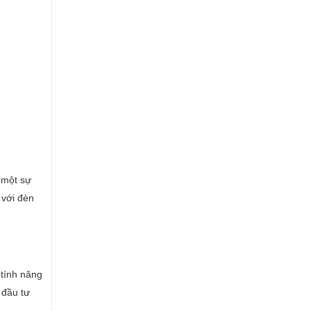
 một sự
 với đèn
 tính năng
 đầu tư