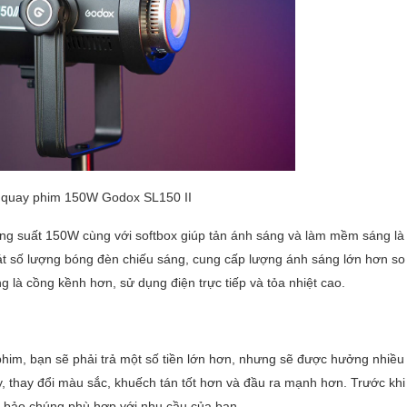
quay phim 150W Godox SL150 II
ng suất 150W cùng với softbox giúp tản ánh sáng và làm mềm sáng là
oát số lượng bóng đèn chiếu sáng, cung cấp lượng ánh sáng lớn hơn so
là cồng kềnh hơn, sử dụng điện trực tiếp và tỏa nhiệt cao.
him, bạn sẽ phải trả một số tiền lớn hơn, nhưng sẽ được hưởng nhiều
, thay đổi màu sắc, khuếch tán tốt hơn và đầu ra mạnh hơn. Trước khi
 bảo chúng phù hợp với nhu cầu của bạn.