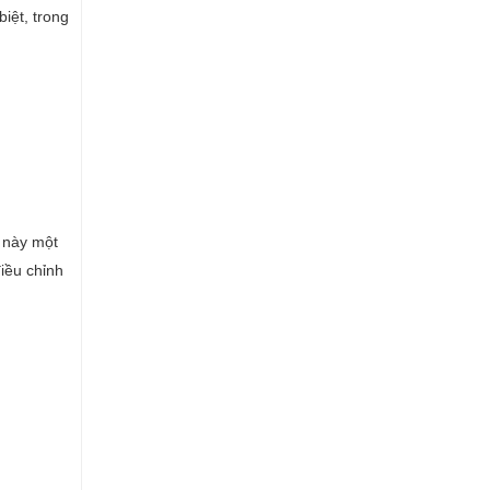
iệt, trong
 này một
iều chỉnh