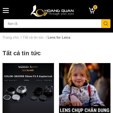
0
Trang chủ
/
Tất cả tin tức
/
Lens for Leica
Tất cả tin tức