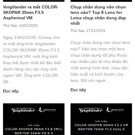
Voigtlander ra mắt COLOR-
Chụp chân dung nên chọn
SKOPAR 35mm F3.5
lens nào? Top 8 Lens for
Aspherical VM
Leica chụp chân dung đẹp
nhất
Thứ Sáu, 14/02/2025
Thứ Sáu, 27/12/2024
Ngày 14/02/2025, Cosina cho
Chụp chân dung nên chọn lens
ra mắt ống kính Voigtlander
nào? Việc lựa chọn một lens
COLOR-SKOPAR 35mm F3.5
chụp chân dung tốt phụ thuộc
Aspherical VM, một ống kính
vào nhiều yếu tố như khẩu độ,
thay thế được thiết kế đặc biệt
chất lượng hình ảnh, màu sắc,
dành riêng cho các máy ảnh
hiệu suất và kích thước của
ngàm VM. Ống kính COLOR-
lens. Đối với ngườ...
SK...
Đọc tiếp
Đọc tiếp