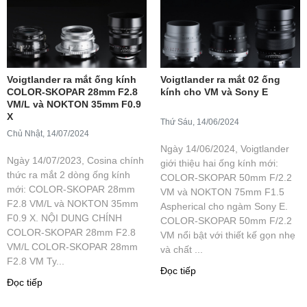
Voigtlander ra mắt ống kính
Voigtlander ra mắt 02 ống
COLOR-SKOPAR 28mm F2.8
kính cho VM và Sony E
VM/L và NOKTON 35mm F0.9
X
Thứ Sáu, 14/06/2024
Chủ Nhật, 14/07/2024
Ngày 14/06/2024, Voigtlander
Ngày 14/07/2023, Cosina chính
giới thiệu hai ống kính mới:
thức ra mắt 2 dòng ống kính
COLOR-SKOPAR 50mm F/2.2
mới: COLOR-SKOPAR 28mm
VM và NOKTON 75mm F1.5
F2.8 VM/L và NOKTON 35mm
Aspherical cho ngàm Sony E.
F0.9 X. NỘI DUNG CHÍNH
COLOR-SKOPAR 50mm F/2.2
COLOR-SKOPAR 28mm F2.8
VM nổi bật với thiết kế gọn nhẹ
VM/L COLOR-SKOPAR 28mm
và chất ...
F2.8 VM Ty...
Đọc tiếp
Đọc tiếp