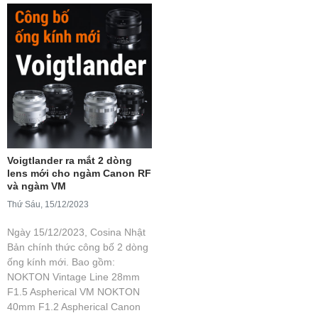
Voigtlander ra mắt 2 dòng
lens mới cho ngàm Canon RF
và ngàm VM
Thứ Sáu, 15/12/2023
Ngày 15/12/2023, Cosina Nhật
Bản chính thức công bố 2 dòng
ống kính mới. Bao gồm:
NOKTON Vintage Line 28mm
F1.5 Aspherical VM NOKTON
40mm F1.2 Aspherical Canon