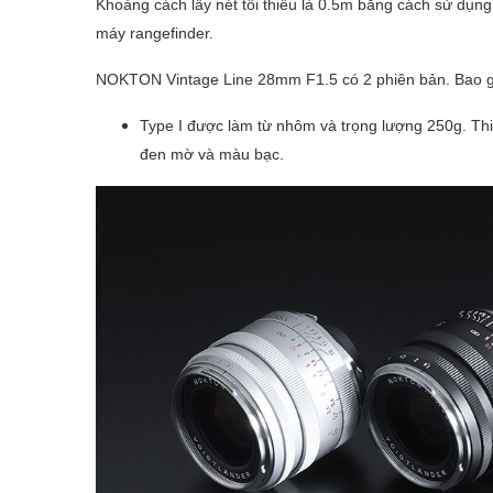
Khoảng cách lấy nét tối thiểu là 0.5m bằng cách sử dụng
máy rangefinder.
NOKTON Vintage Line 28mm F1.5 có 2 phiên bản. Bao
Type I được làm từ nhôm và trọng lượng 250g. Th
đen mờ và màu bạc.