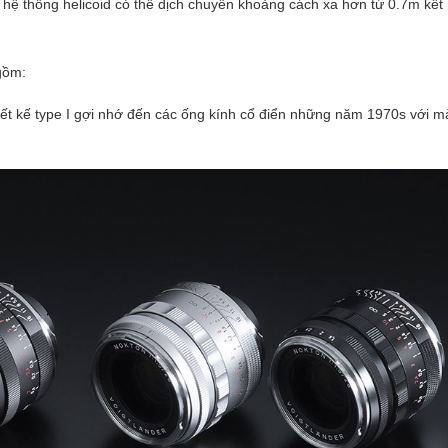
 hệ thống helicoid có thể dịch chuyển khoảng cách xa hơn từ 0.7m kết 
 gồm:
iết kế type I gợi nhớ đến các ống kính cổ điển những năm 1970s với 