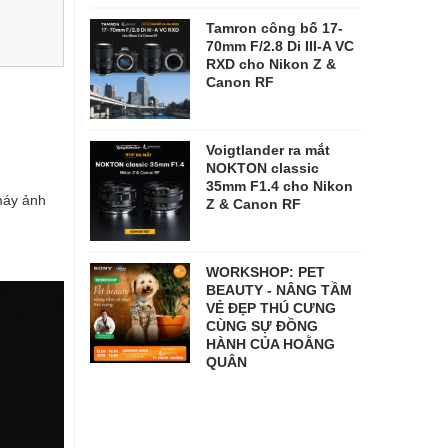
Tamron công bố 17-
70mm F/2.8 Di III-A VC
RXD cho Nikon Z &
Canon RF
Voigtlander ra mắt
NOKTON classic
35mm F1.4 cho Nikon
máy ảnh
Z & Canon RF
WORKSHOP: PET
BEAUTY - NÂNG TẦM
VẺ ĐẸP THÚ CƯNG
CÙNG SỰ ĐỒNG
HÀNH CỦA HOẰNG
QUÂN