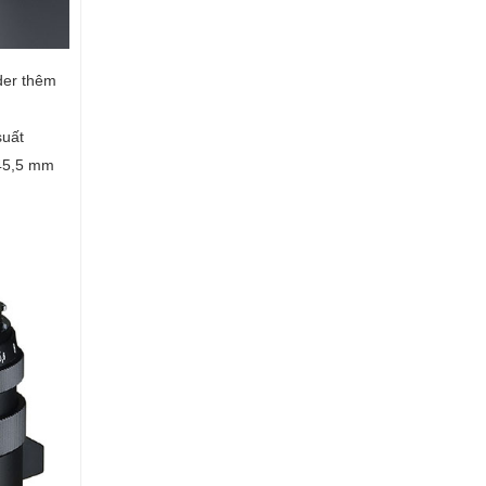
der thêm
suất
 45,5 mm