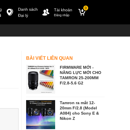
0
g
Danh sách
Tài khoản
6
Đại lý
Đăng nhập
BÀI VIẾT LIÊN QUAN
FIRMWARE MỚI -
NĂNG LỰC MỚI CHO
TAMRON 25-200MM
F/2.8-5.6 G2
Tamron ra mắt 12-
20mm F/2.8 (Model
A084) cho Sony E &
Nikon Z