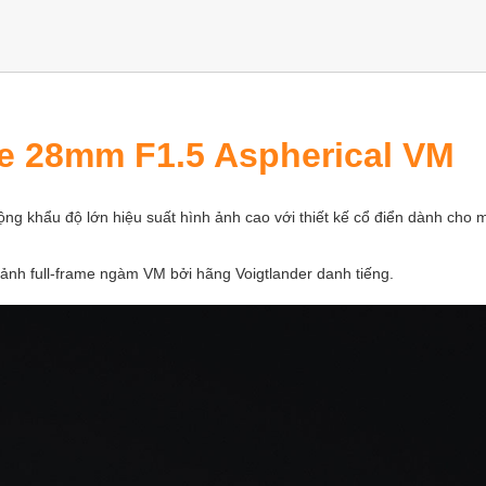
e 28mm F1.5 Aspherical VM
g khẩu độ lớn hiệu suất hình ảnh cao với thiết kế cổ điển dành cho 
 ảnh full-frame ngàm VM bởi hãng Voigtlander danh tiếng.