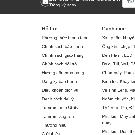
Đăng ký ngay.
Hỗ trợ
Danh mục
Phương thức thanh toán
Sản phẩm khuyế
Chính sách bảo hành
Ống kính chụp h
Chính sách giao hàng
Đèn Flash, LED, 
Chính sách đổi trả
Balo, Túi, Vali, 
Hướng dẫn mua hàng
Chân máy, Phụ k
Đăng ký bảo hành
Kính lọc, Khay kí
Điều khoản dịch vụ
Vệ sinh Lens, M
Danh sách đại lý
Ngàm chuyển, Kh
Tamron Lens Utility
Thẻ nhớ, Pin, Đế
Tamron Diagram
Phụ kiện Máy ản
quay
Thương hiệu
Phụ kiện Điện tho
Giới thiệu