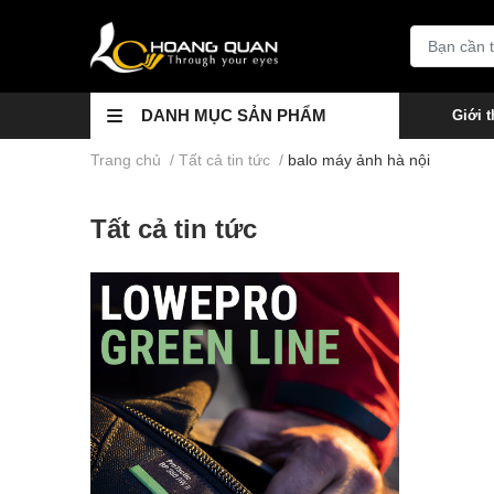
DANH MỤC SẢN PHẨM
Giới t
Trang chủ
/
Tất cả tin tức
/
balo máy ảnh hà nội
Tất cả tin tức