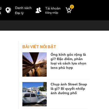
0
g
Danh sách
Tài khoản
6
Đại lý
Đăng nhập
BÀI VIẾT NỔI BẬT
Ống kính góc rộng là
gì? Đặc điểm, phân
loại và cách lựa chọn
lens phù hợp
Chụp ảnh Street Snap
là gì? Bí quyết nhiếp
ảnh đường phố