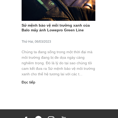
Sứ mệnh bảo vệ môi trường xanh của
Balo máy ảnh Lowepro Green Line
Thứ Hai, 06/03/2023
Chúng ta đang sống trong một thời đại mà
môi trường đang bị đe dọa ngày càng
nghiêm trọng. Đó là lý do tại sao chúng tôi
cam kết đưa ra Sứ mệnh bảo vệ môi trường
xanh cho thế hệ tương lai với các t...
Đọc tiếp