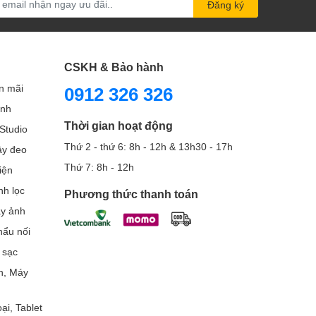
Đăng ký
CSKH & Bảo hành
n mãi
0912 326 326
ình
Thời gian hoạt động
Studio
Thứ 2 - thứ 6: 8h - 12h & 13h30 - 17h
Dây đeo
Thứ 7: 8h - 12h
iện
nh lọc
Phương thức thanh toán
áy ảnh
ẩu nối
 sạc
h, Máy
ại, Tablet