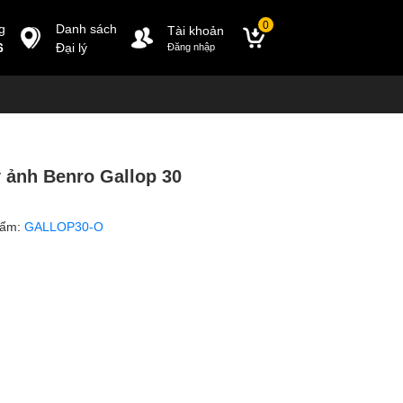
0
g
Danh sách
Tài khoản
6
Đại lý
Đăng nhập
 ảnh Benro Gallop 30
hẩm:
GALLOP30-O