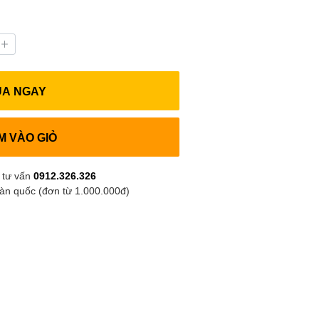
UA NGAY
M VÀO GIỎ
 tư vấn
0912.326.326
oàn quốc (đơn từ 1.000.000đ)