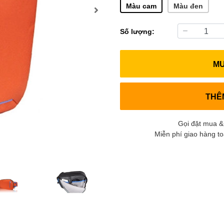
Màu cam
Màu đen
Số lượng:
M
THÊ
Gọi đặt mua &
Miễn phí giao hàng t