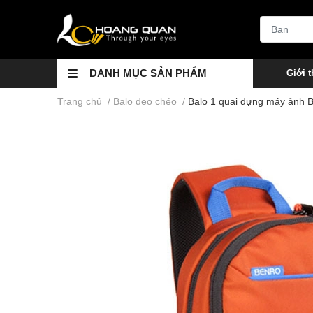
DANH MỤC SẢN PHẨM
Giới t
Trang chủ
/
Balo đeo chéo
/
Balo 1 quai đựng máy ảnh B