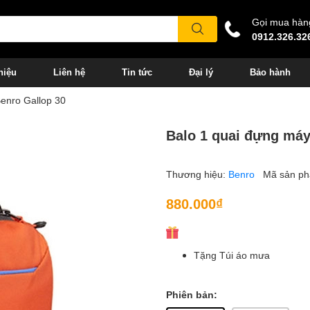
Gọi mua hàn
0912.326.32
hiệu
Liên hệ
Tin tức
Đại lý
Bảo hành
enro Gallop 30
Balo 1 quai đựng máy
Thương hiệu:
Benro
Mã sản p
880.000₫
Tặng Túi áo mưa
Phiên bản: