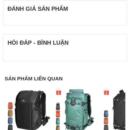
ĐÁNH GIÁ SẢN PHẨM
Ranger 300N
Kích thước bên trong: 24 x 16 x 43 cm
Kích thước bên ngoài: 29 x 27 x 50 cm
Trọng lượng: 1.85 kg
HỎI ĐÁP - BÌNH LUẬN
Sức chứa: 2 body (kèm đế pin), 4-5 Lens (70-200mm), 1
Flash, iPad
Chất liệu: Nylon 420T chống thấm, chống bám bụi
Màu sắc: Đen
Túi áo mưa: Đi kèm
SẢN PHẨM LIÊN QUAN
Ranger 400N
Kích thước bên trong:
Ngăn trên: 29 x 15 x 16 cm
Ngăn dưới: 28 x 16 x 26 cm
Kích thước bên ngoài: 35 x 32 x 50 cm
Trọng lượng: 1.8 kg
Sức chứa: 2 body (kèm đế pin), 4-5 Lens (70-200mm), 1