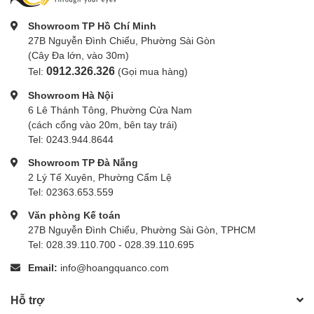
Kích thước bên trong:
Showroom TP Hồ Chí Minh
Ngăn trên: 35 x 16 x 20 cm
27B Nguyễn Đình Chiểu, Phường Sài Gòn
Ngăn dưới: 34 x 17 x 30 cm
(Cây Đa lớn, vào 30m)
Kích thước bên ngoài: 38 x 32 x 57 cm
0912.326.326
Tel:
(Gọi mua hàng)
Trọng lượng: 2.3 kg
Showroom Hà Nội
Sức chứa: 3 body (kèm đế pin), 6-8 Lens (70-200mm), 2
6 Lê Thánh Tông, Phường Cửa Nam
Flash, Laptop 17"
(cách cổng vào 20m, bên tay trái)
Chất liệu: Nylon 420T chống thấm, chống bám bụi
Tel: 0243.944.8644
Màu sắc: Đen
Túi áo mưa: Đi kèm
Showroom TP Đà Nẵng
2 Lý Tế Xuyên, Phường Cẩm Lệ
Tel: 02363.653.559
Văn phòng Kế toán
27B Nguyễn Đình Chiểu, Phường Sài Gòn, TPHCM
Tel: 028.39.110.700 - 028.39.110.695
Email:
info@hoangquanco.com
Hỗ trợ