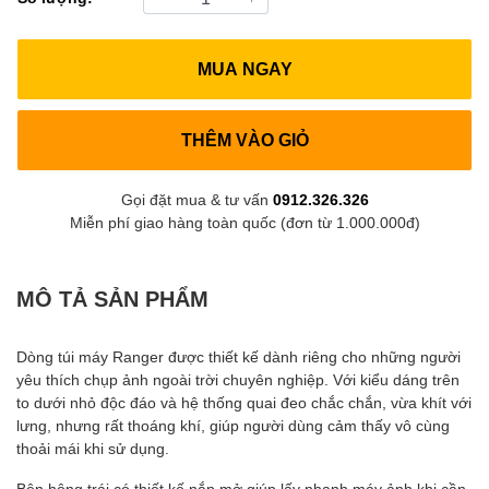
MUA NGAY
THÊM VÀO GIỎ
Gọi đặt mua & tư vấn
0912.326.326
Miễn phí giao hàng toàn quốc (đơn từ 1.000.000đ)
MÔ TẢ SẢN PHẨM
Dòng túi máy Ranger được thiết kế dành riêng cho những người
yêu thích chụp ảnh ngoài trời chuyên nghiệp. Với kiểu dáng trên
to dưới nhỏ độc đáo và hệ thống quai đeo chắc chắn, vừa khít với
lưng, nhưng rất thoáng khí, giúp người dùng cảm thấy vô cùng
thoải mái khi sử dụng.
Bên hông trái có thiết kế nắp mở giúp lấy nhanh máy ảnh khi cần.