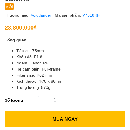
MỚI
Thương hiệu:
Voigtlander
Mã sản phẩm:
V7518RF
23.800.000₫
Tổng quan
Tiêu cự: 75mm
Khẩu độ: F1.8
Ngàm: Canon RF
Hệ cảm biến: Full-frame
Filter size: Φ62 mm
Kích thước: Φ70 x 86mm
Trọng lượng: 570g
Số lượng:
MUA NGAY