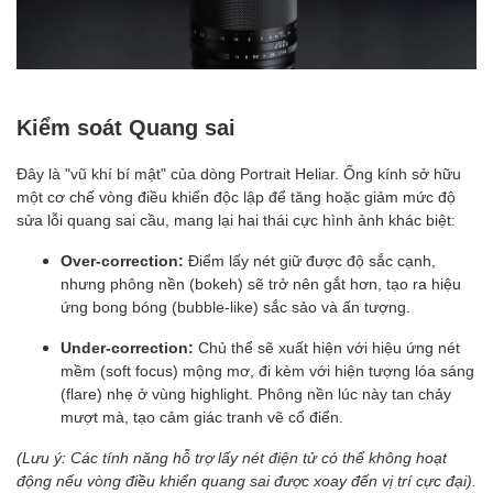
Kiểm soát Quang sai
Đây là "vũ khí bí mật" của dòng Portrait Heliar. Ống kính sở hữu
một cơ chế vòng điều khiển độc lập để tăng hoặc giảm mức độ
sửa lỗi quang sai cầu, mang lại hai thái cực hình ảnh khác biệt:
Over-correction:
Điểm lấy nét giữ được độ sắc cạnh,
nhưng phông nền (bokeh) sẽ trở nên gắt hơn, tạo ra hiệu
ứng bong bóng (bubble-like) sắc sảo và ấn tượng.
Under-correction:
Chủ thể sẽ xuất hiện với hiệu ứng nét
mềm (soft focus) mộng mơ, đi kèm với hiện tượng lóa sáng
(flare) nhẹ ở vùng highlight. Phông nền lúc này tan chảy
mượt mà, tạo cảm giác tranh vẽ cổ điển.
(Lưu ý: Các tính năng hỗ trợ lấy nét điện tử có thể không hoạt
động nếu vòng điều khiển quang sai được xoay đến vị trí cực đại).