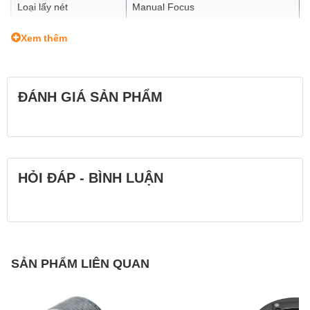
Loại lấy nét
Manual Focus
Kích thước kính lọc
Xem thêm
Φ62 mm
(Filter Size)
Kích thước (ø x L)
Φ70 x 86mm
ĐÁNH GIÁ SẢN PHẨM
Trọng lượng
570g
Lens diagram
HỎI ĐÁP - BÌNH LUẬN
SẢN PHẨM LIÊN QUAN