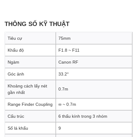
THÔNG SỐ KỸ THUẬT
Tiêu cự
75mm
Khẩu độ
F1.8 ~ F11
Ngàm
Canon RF
Góc ảnh
33.2°
Khoảng cách lấy nét
0.7m
gần nhất
Range Finder Coupling
∞ ~ 0.7m
Cấu trúc
6 thấu kính trong 3 nhóm
Số lá khẩu
9