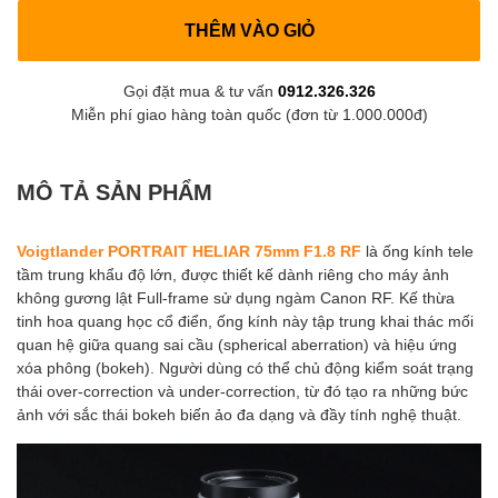
THÊM VÀO GIỎ
Gọi đặt mua & tư vấn
0912.326.326
Miễn phí giao hàng toàn quốc (đơn từ 1.000.000đ)
MÔ TẢ SẢN PHẨM
Voigtlander PORTRAIT HELIAR 75mm F1.8 RF
là ống kính tele
tầm trung khẩu độ lớn, được thiết kế dành riêng cho máy ảnh
không gương lật Full-frame sử dụng ngàm Canon RF. Kế thừa
tinh hoa quang học cổ điển, ống kính này tập trung khai thác mối
quan hệ giữa quang sai cầu (spherical aberration) và hiệu ứng
xóa phông (bokeh). Người dùng có thể chủ động kiểm soát trạng
thái over-correction và under-correction, từ đó tạo ra những bức
ảnh với sắc thái bokeh biến ảo đa dạng và đầy tính nghệ thuật.