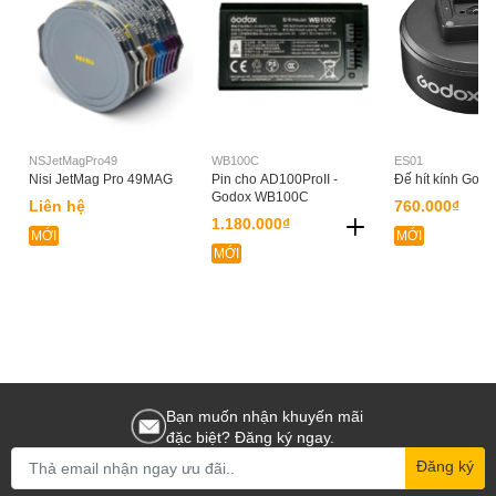
NSJetMagPro49
WB100C
ES01
Nisi JetMag Pro 49MAG
Pin cho AD100ProII -
Đế hít kính Godo
Godox WB100C
Liên hệ
760.000₫
1.180.000₫
MỚI
MỚI
MỚI
Bạn muốn nhận khuyến mãi
đặc biệt? Đăng ký ngay.
Đăng ký