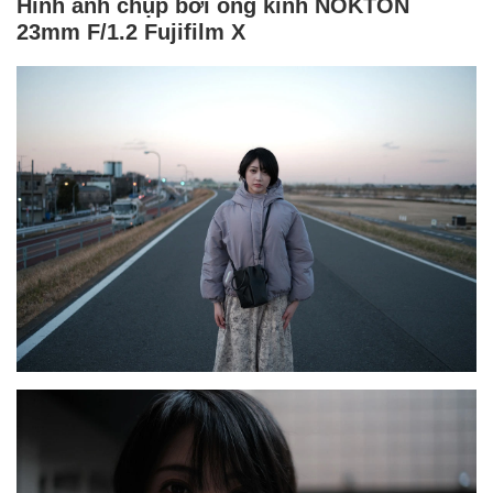
Hình ảnh chụp bởi ống kính NOKTON
23mm F/1.2 Fujifilm X