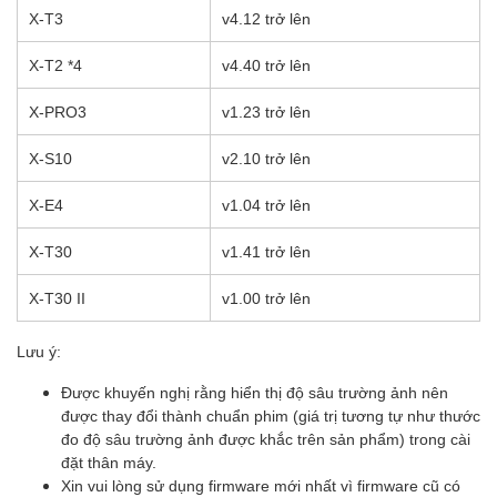
X-T3
v4.12 trở lên
X-T2 *4
v4.40 trở lên
X-PRO3
v1.23 trở lên
X-S10
v2.10 trở lên
X-E4
v1.04 trở lên
X-T30
v1.41 trở lên
X-T30 II
v1.00 trở lên
Lưu ý:
Được khuyến nghị rằng hiển thị độ sâu trường ảnh nên
được thay đổi thành chuẩn phim (giá trị tương tự như thước
đo độ sâu trường ảnh được khắc trên sản phẩm) trong cài
đặt thân máy.
Xin vui lòng sử dụng firmware mới nhất vì firmware cũ có