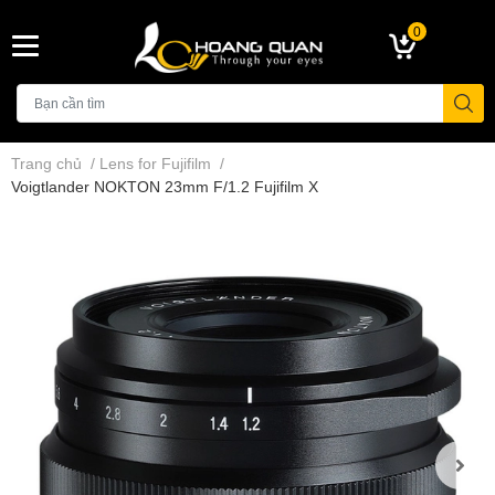
0
Trang chủ
/
Lens for Fujifilm
/
Voigtlander NOKTON 23mm F/1.2 Fujifilm X