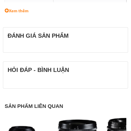
Chiều dài
43,8 mm
Xem thêm
Trọng lượng
214 g
Filter size
46 mm
ĐÁNH GIÁ SẢN PHẨM
HỎI ĐÁP - BÌNH LUẬN
SẢN PHẨM LIÊN QUAN