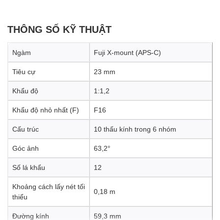
THÔNG SỐ KỸ THUẬT
Ngàm
Fuji X-mount (APS-C)
Tiêu cự
23 mm
Khẩu độ
1:1,2
Khẩu độ nhỏ nhất (F)
F16
Cấu trúc
10 thấu kính trong 6 nhóm
Góc ảnh
63,2°
Số lá khẩu
12
Khoảng cách lấy nét tối
0,18 m
thiểu
Đường kính
59,3 mm