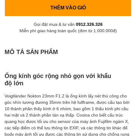
THÊM VÀO GIỎ
Gọi đặt mua & tư vấn
0912.326.326
Miễn phí giao hàng toàn quốc (đơn từ 1.000.000đ)
MÔ TẢ SẢN PHẨM
Ống kính góc rộng nhỏ gọn với khẩu
độ lớn
Voigtländer Nokton 23mm F1.2 là ống kính lấy nét thủ công cho
góc nhìn tương đương 35mm trên hệ fullframe, được cấu tạo bởi
10 thành phần thấy kính ở 6 nhóm, bao gồm 1 thấu kính phi cầu
hai mặt và 2 thành phần tán xạ thấp. Cosina cho biết cấu trúc
quang học được tối ưu cho sensor của máy ảnh Fujifilm ngàm X,
các tiếp điểm có thể lưu thông tin EXIF, và các thông tin khác để
body máy ảnh tối ưu được các thông tin sử dụng cho chống rung