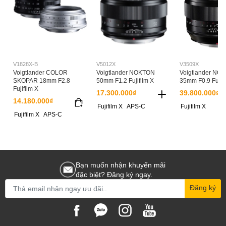
V1828X-B
V5012X
V3509X
Voigtlander COLOR
Voigtlander NOKTON
Voigtlander NO
SKOPAR 18mm F2.8
50mm F1.2 Fujifilm X
35mm F0.9 Fujifi
Fujifilm X
17.300.000₫
39.800.000₫
14.180.000₫
Fujifilm X
APS-C
Fujifilm X
Fujifilm X
APS-C
Bạn muốn nhận khuyến mãi
đặc biệt? Đăng ký ngay.
Đăng ký