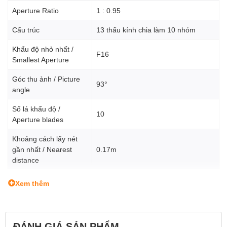
Aperture Ratio
1 : 0.95
Cấu trúc
13 thấu kính chia làm 10 nhóm
Khẩu độ nhỏ nhất /
F16
Smallest Aperture
Góc thu ảnh / Picture
93°
angle
Số lá khẩu độ /
10
Aperture blades
Khoảng cách lấy nét
gần nhất / Nearest
0.17m
distance
Đường kính / Diameter
77mm
Xem thêm
Chiều dài / Length
82.4mm
Cân nặng / Weight
586g
ĐÁNH GIÁ SẢN PHẨM