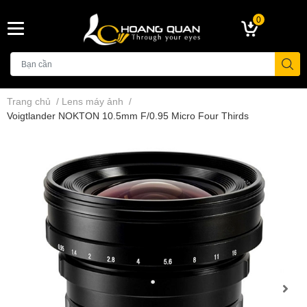
0
Trang chủ
/
Lens máy ảnh
/
Voigtlander NOKTON 10.5mm F/0.95 Micro Four Thirds