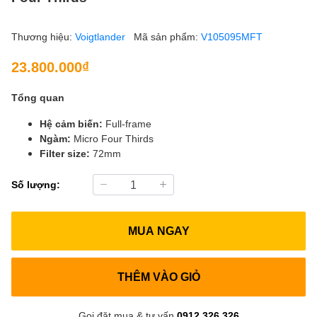
Thương hiệu:
Voigtlander
Mã sản phẩm:
V105095MFT
23.800.000₫
Tổng quan
Hệ cảm biến:
Full-frame
Ngàm:
Micro Four Thirds
Filter size:
72mm
Số lượng:
MUA NGAY
THÊM VÀO GIỎ
Gọi đặt mua & tư vấn
0912.326.326