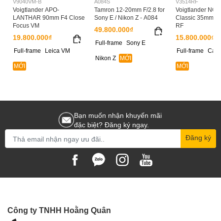
V9040VM-B
A084S
V3514RF
Voigtlander APO-
Tamron 12-20mm F/2.8 for
Voigtlander NO
LANTHAR 90mm F4 Close
Sony E / Nikon Z - A084
Classic 35mm F
Focus VM
RF
49.800.000₫
19.800.000₫
15.800.000₫
Full-frame
Sony E
Full-frame
Leica VM
Full-frame
Can
Nikon Z
MỚI
MỚI
MỚI
Bạn muốn nhận khuyến mãi
đặc biệt? Đăng ký ngay.
Đăng ký
Công ty TNHH Hoằng Quân