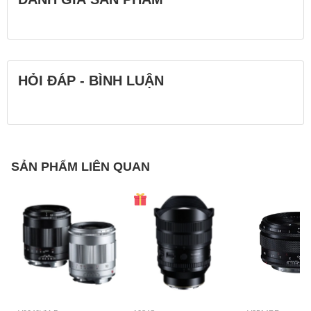
Filter size
72mm
Colour
Đen
Ngàm / Mount
MFT (MicroFourThirds)
HỎI ĐÁP - BÌNH LUẬN
SẢN PHẨM LIÊN QUAN