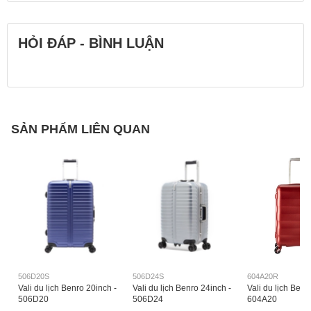
HỎI ĐÁP - BÌNH LUẬN
SẢN PHẨM LIÊN QUAN
506D20S
506D24S
604A20R
Vali du lịch Benro 20inch -
Vali du lịch Benro 24inch -
Vali du lịch Benr
506D20
506D24
604A20