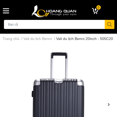
0
Trang chủ
/
Vali du lịch Benro
/
Vali du lịch Benro 20inch - 505C20