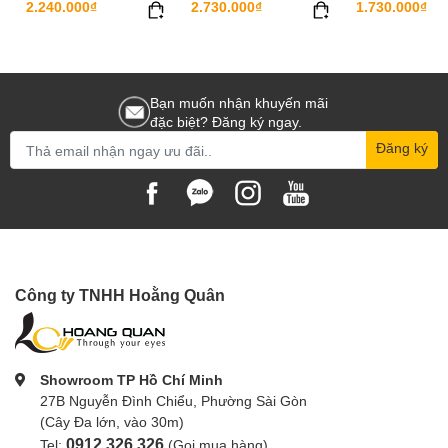
2.240.000₫
2.730.000₫
1.730.000₫
Bạn muốn nhận khuyến mãi
đặc biệt? Đăng ký ngay.
Đăng ký
Công ty TNHH Hoằng Quân
Showroom TP Hồ Chí Minh
27B Nguyễn Đình Chiểu, Phường Sài Gòn
(Cây Đa lớn, vào 30m)
0912.326.326
Tel:
(Gọi mua hàng)