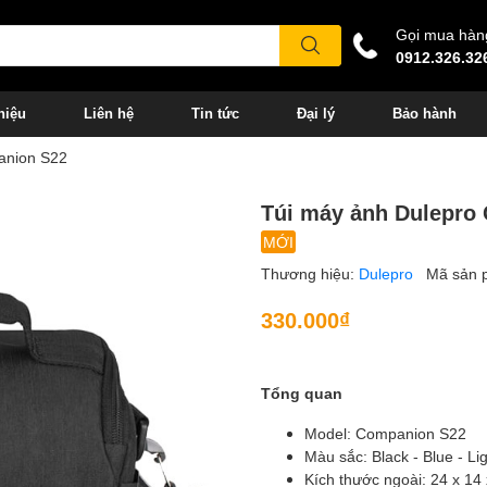
Gọi mua hàn
0912.326.32
hiệu
Liên hệ
Tin tức
Đại lý
Bảo hành
anion S22
Túi máy ảnh Dulepro
MỚI
Thương hiệu:
Dulepro
Mã sản 
330.000₫
Tổng quan
Model: Companion S22
Màu sắc: Black - Blue - Li
Kích thước ngoài: 24 x 14