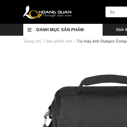
DANH MỤC SẢN PHẨM
Giới t
Trang chủ
/
Sản phẩm mới
/
Túi máy ảnh Dulepro Comp