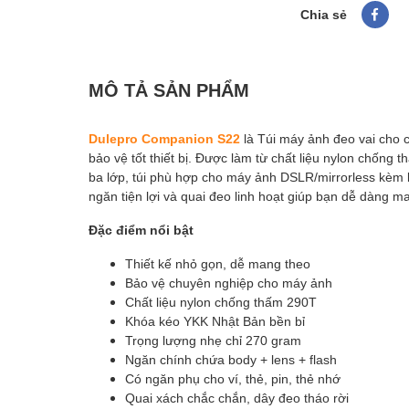
Chia sẻ
MÔ TẢ SẢN PHẨM
Dulepro
Companion S22
là Túi máy ảnh đeo vai cho 
bảo vệ tốt thiết bị. Được làm từ chất liệu nylon chốn
ba lớp, túi phù hợp cho máy ảnh DSLR/mirrorless kèm l
ngăn tiện lợi và quai đeo linh hoạt giúp bạn dễ dàng m
Đặc điểm nổi bật
Thiết kế nhỏ gọn, dễ mang theo
Bảo vệ chuyên nghiệp cho máy ảnh
Chất liệu nylon chống thấm 290T
Khóa kéo YKK Nhật Bản bền bỉ
Trọng lượng nhẹ chỉ 270 gram
Ngăn chính chứa body + lens + flash
Có ngăn phụ cho ví, thẻ, pin, thẻ nhớ
Quai xách chắc chắn, dây đeo tháo rời