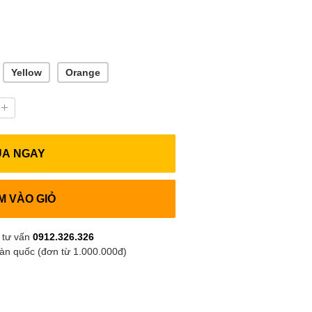
Yellow
Orange
UA NGAY
M VÀO GIỎ
 tư vấn
0912.326.326
oàn quốc (đơn từ 1.000.000đ)