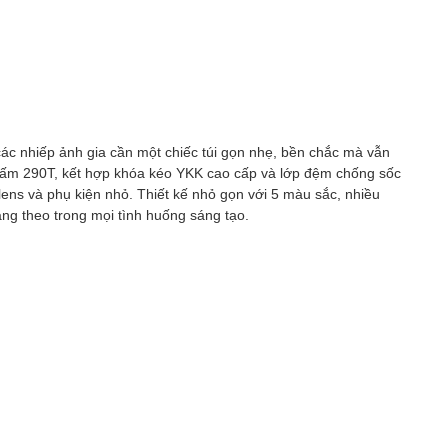
các nhiếp ảnh gia cần một chiếc túi gọn nhẹ, bền chắc mà vẫn
g thấm 290T, kết hợp khóa kéo YKK cao cấp và lớp đệm chống sốc
ens và phụ kiện nhỏ. Thiết kế nhỏ gọn với 5 màu sắc, nhiều
ang theo trong mọi tình huống sáng tạo.