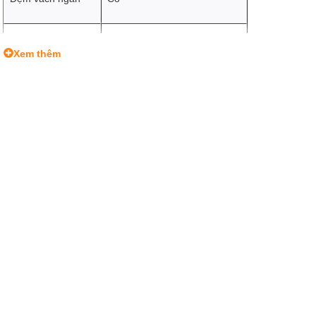
Kích thước ngoài
24 x 14 x 22cm
Xem thêm
Kích thước trong
22 x 11 x 20cm
1 DSLR/Mirrorless
Sức chứa
1 Lenses
Trọng lượng
270g