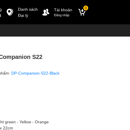
0
g
Danh sách
Tài khoản
6
Đại lý
Đăng nhập
 Companion S22
phẩm:
DP-Companion-S22-Black
ght green - Yellow - Orange
 x 22cm