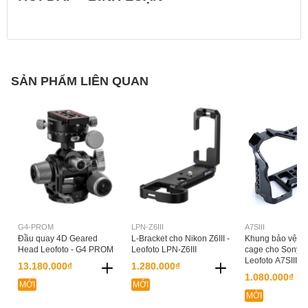
SẢN PHẨM LIÊN QUAN
G4-PROM
LPN-Z6III
A7SIII
Đầu quay 4D Geared
L-Bracket cho Nikon Z6III -
Khung bảo vệ C
Head Leofoto - G4 PROM
Leofoto LPN-Z6III
cage cho Sony A7
Leofoto A7SIII
13.180.000₫
1.280.000₫
1.080.000₫
MỚI
MỚI
MỚI