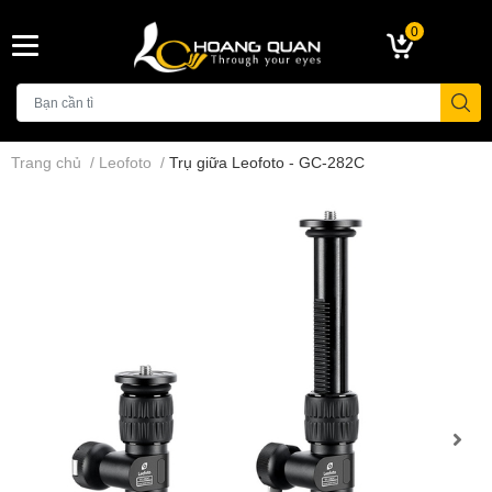
0
Trang chủ
/
Leofoto
/
Trụ giữa Leofoto - GC-282C