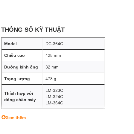
THÔNG SỐ KỸ THUẬT
Model
DC-364C
Chiều cao
425 mm
Đường kính ống
32 mm
Trọng lượng
478 g
LM-323C
Thích hợp với
LM-324C
dòng chân máy
LM-364C
Xem thêm