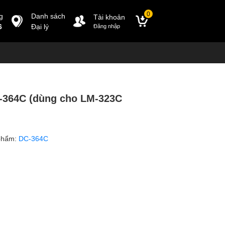
0
g
Danh sách
Tài khoản
6
Đại lý
Đăng nhập
C-364C (dùng cho LM-323C
phẩm:
DC-364C