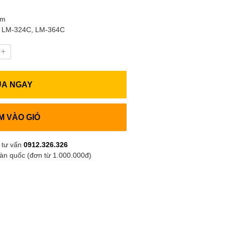
mm
 LM-324C, LM-364C
UA NGAY
M VÀO GIỎ
 tư vấn
0912.326.326
oàn quốc (đơn từ 1.000.000đ)