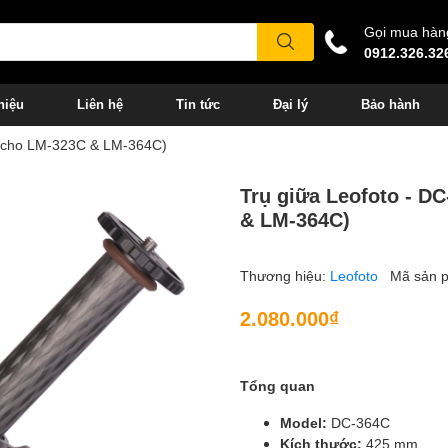
Gọi mua hàn
0912.326.32
hiệu
Liên hệ
Tin tức
Đại lý
Bảo hành
g cho LM-323C & LM-364C)
Trụ giữa Leofoto - D
& LM-364C)
Thương hiệu:
Leofoto
Mã sản 
2.080.000₫
Tổng quan
Model:
DC-364C
Kích thước:
425 mm