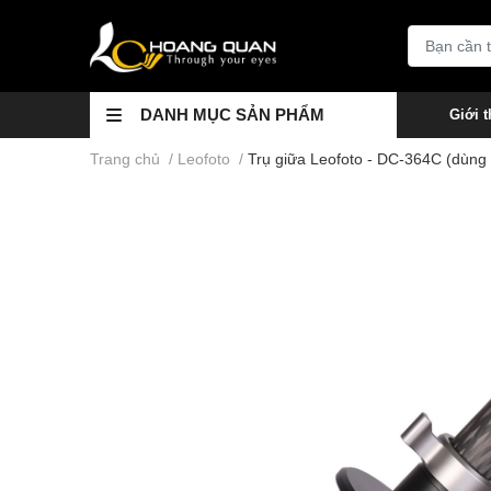
DANH MỤC SẢN PHẨM
Giới t
Trang chủ
/
Leofoto
/
Trụ giữa Leofoto - DC-364C (dùn