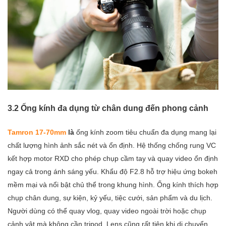
3.2 Ống kính đa dụng từ chân dung đến phong cảnh
Tamron 17-70mm
là
ống kính zoom tiêu chuẩn đa dụng mang lại
chất lượng hình ảnh sắc nét và ổn định. Hệ thống chống rung VC
kết hợp motor RXD cho phép chụp cầm tay và quay video ổn định
ngay cả trong ánh sáng yếu. Khẩu độ F2.8 hỗ trợ hiệu ứng bokeh
mềm mại và nổi bật chủ thể trong khung hình. Ống kính thích hợp
chụp chân dung, sự kiện, kỷ yếu, tiệc cưới, sản phẩm và du lịch.
Người dùng có thể quay vlog, quay video ngoài trời hoặc chụp
cảnh vật mà không cần tripod. Lens cũng rất tiện khi di chuyển