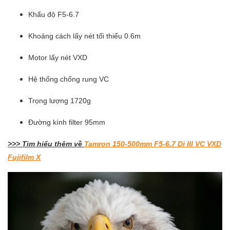
Khẩu độ F5-6.7
Khoảng cách lấy nét tối thiểu 0.6m
Motor lấy nét VXD
Hệ thống chống rung VC
Trọng lượng 1720g
Đường kính filter 95mm
>>> Tìm hiểu thêm về
Tamron 150-500mm F5-6.7 Di III VC VXD
Fujifilm X