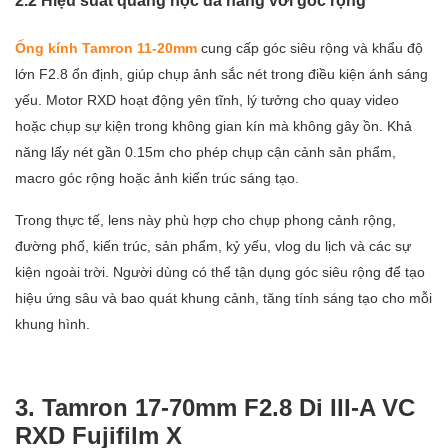
Ống kính Tamron 11-20mm
cung cấp góc siêu rộng và khẩu độ
lớn F2.8 ổn định, giúp chụp ảnh sắc nét trong điều kiện ánh sáng
yếu. Motor RXD hoạt động yên tĩnh, lý tưởng cho quay video
hoặc chụp sự kiện trong không gian kín mà không gây ồn. Khả
năng lấy nét gần 0.15m cho phép chụp cận cảnh sản phẩm,
macro góc rộng hoặc ảnh kiến trúc sáng tạo.
Trong thực tế, lens này phù hợp cho chụp phong cảnh rộng,
đường phố, kiến trúc, sản phẩm, kỷ yếu, vlog du lịch và các sự
kiện ngoài trời. Người dùng có thể tận dụng góc siêu rộng để tạo
hiệu ứng sâu và bao quát khung cảnh, tăng tính sáng tạo cho mỗi
khung hình.
3. Tamron 17-70mm F2.8 Di III-A VC
RXD Fujifilm X