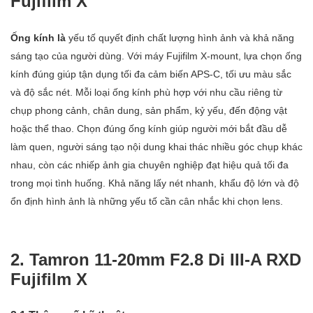
Fujifilm X
Ống kính là
yếu tố quyết định chất lượng hình ảnh và khả năng
sáng tạo của người dùng. Với máy Fujifilm X-mount, lựa chọn ống
kính đúng giúp tận dụng tối đa cảm biến APS-C, tối ưu màu sắc
và độ sắc nét. Mỗi loại ống kính phù hợp với nhu cầu riêng từ
chụp phong cảnh, chân dung, sản phẩm, kỷ yếu, đến động vật
hoặc thể thao. Chọn đúng ống kính giúp người mới bắt đầu dễ
làm quen, người sáng tạo nội dung khai thác nhiều góc chụp khác
nhau, còn các nhiếp ảnh gia chuyên nghiệp đạt hiệu quả tối đa
trong mọi tình huống. Khả năng lấy nét nhanh, khẩu độ lớn và độ
ổn định hình ảnh là những yếu tố cần cân nhắc khi chọn lens.
2. Tamron 11-20mm F2.8 Di III-A RXD
Fujifilm X