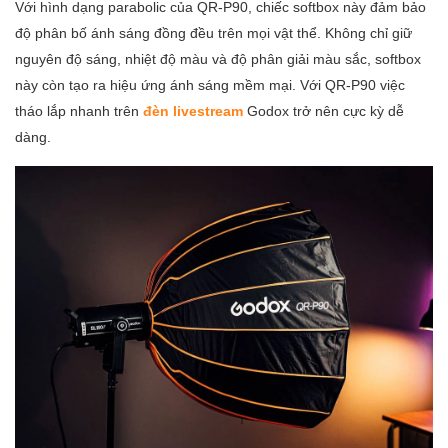
Với hình dạng parabolic của QR-P90, chiếc softbox này đảm bảo
độ phân bố ánh sáng đồng đều trên mọi vật thể. Không chỉ giữ
nguyên độ sáng, nhiệt độ màu và độ phân giải màu sắc, softbox
này còn tạo ra hiệu ứng ánh sáng mềm mại. Với QR-P90 việc
tháo lắp nhanh trên
đèn livestream
Godox trở nên cực kỳ dễ
dàng.