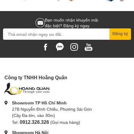
Tốc độ siêu cao: Hỗ trợ chuẩn CFexpress Type B hoặc UHS-II
V90, đọc tới 1700 MB/s, ghi ≥ 1500 MB/s, phù hợp video RAW 12-
bit, slow-motion 120fps.
Khả năng tương thích đa thiết bị: Dùng cho máy quay điện ảnh
Bạn muốn nhận khuyến mãi
RED, ARRI, Canon C500 Mark II, Sony FX9, drone điện ảnh và hệ
đặc biệt? Đăng ký ngay.
thống ghi hình chuyên nghiệp.
Đăng ký
Bền bỉ và an toàn: Chống rung, chống nhiệt, chống từ trường và
chống tia X.
Mẹo chọn mua thẻ nhớ 1TB
Với
Thẻ nhớ 1TB
, nên chọn loại tốc độ cao cho máy quay RAW hoặc
quay đa góc đồng thời. Nếu dùng lưu trữ dự phòng, ưu tiên loại có công
nghệ pSLC hoặc TLC bền bỉ để đảm bảo tuổi thọ lâu dài.
Công ty TNHH Hoằng Quân
Showroom TP Hồ Chí Minh
27B Nguyễn Đình Chiểu, Phường Sài Gòn
(Cây Đa lớn, vào 30m)
0912.326.326
Tel:
(Gọi mua hàng)
Showroom Hà Nội