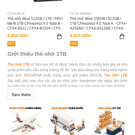
CFX4-B512
CFX4-A256M2
Thẻ nhớ Wise 512GB / 1TB / PRO
Thẻ nhớ Wise 256GB / 512GB /
Mk-III 1TB CFexpress 4.0 Type B -
1TB CFexpress 4.0 Type A - CFX4-
CFX4-B512 / CFX4-B1024 / CFX4-
A256M2 / CFX4-A512M2 / CFX4-
B1024PM3
A1024M2
8.424.000₫
8.424.000₫
MỚI
MỚI
Giới thiệu thẻ nhớ 1TB
Thẻ nhớ 1TB
là "kho lưu trữ di động" dành cho các nhiếp ảnh gia và nhà
quay phim yêu cầu dung lượng tối đa. Với khả năng lưu hàng trăm nghìn
bức ảnh JPEG/RAW hoặc hàng chục giờ video 8K/12K,
Thẻ nhớ 1TB
đặc biệt phù hợp cho các dự án điện ảnh, livestream dài ngày, ghi hình
sự kiện lớn hoặc lưu trữ dữ liệu khối lượng cực lớn ngay tại hiện trường.
Xem thêm
Hoằng Quân mang đến
Thẻ nhớ 1TB
chính hãng từ những thương hiệu
đỉnh cao như Wise,… đảm bảo hiệu năng mạnh mẽ, độ bền cao và bảo
vệ dữ liệu an toàn tuyệt đối.
Ưu điểm nổi bật
Dung lượng tối đa – không giới hạn sáng tạo: Không cần thay thẻ
giữa buổi quay, giảm rủi ro mất dữ liệu.