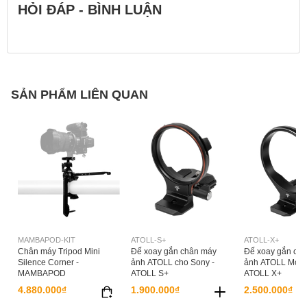
HỎI ĐÁP - BÌNH LUẬN
SẢN PHẨM LIÊN QUAN
MAMBAPOD-KIT
ATOLL-S+
ATOLL-X+
Chân máy Tripod Mini
Đế xoay gắn chân máy
Đế xoay gắn ch
Silence Corner -
ảnh ATOLL cho Sony -
ảnh ATOLL Model
MAMBAPOD
ATOLL S+
ATOLL X+
4.880.000₫
1.900.000₫
2.500.000₫