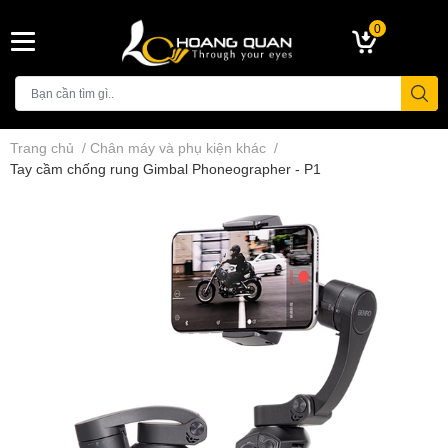
0
Trang chủ
/
Chân máy và phụ kiện khác
/
Tay cầm chống rung Gimbal Phoneographer - P1