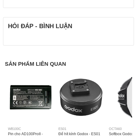
HỎI ĐÁP - BÌNH LUẬN
SẢN PHẨM LIÊN QUAN
WB100C
ES01
OCTA60
Pin cho AD100ProII -
Đế hít kính Godox - ES01
Softbox Godox 