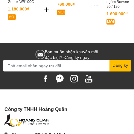
Godox WB100C
ngàm Bowens - O
760.000₫
90 / 120
1.180.000₫
MỚI
1.600.000₫
MỚI
MỚI
Bạn muốn nhận khuyến mãi
đặc biệt? Đăng ký ngay.
Đăng ký
Công ty TNHH Hoằng Quân