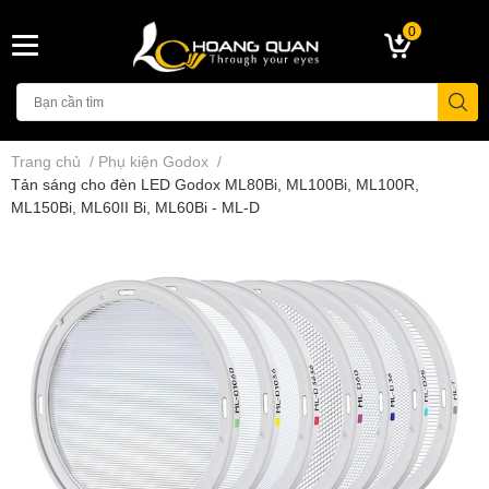
0
Trang chủ
/
Phụ kiện Godox
/
Tản sáng cho đèn LED Godox ML80Bi, ML100Bi, ML100R,
ML150Bi, ML60II Bi, ML60Bi - ML-D