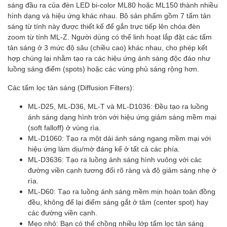
sáng đầu ra của đèn LED bi-color ML80 hoặc ML150 thành nhiều
hình dạng và hiệu ứng khác nhau. Bộ sản phẩm gồm 7 tấm tản
sáng từ tính này được thiết kế để gắn trực tiếp lên chóa đèn
zoom từ tính ML-Z. Người dùng có thể linh hoạt lắp đặt các tấm
tản sáng ở 3 mức độ sâu (chiều cao) khác nhau, cho phép kết
hợp chúng lại nhằm tạo ra các hiệu ứng ánh sáng độc đáo như
luồng sáng điểm (spots) hoặc các vùng phủ sáng rộng hơn.
Các tấm lọc tản sáng (Diffusion Filters):
ML-D25, ML-D36, ML-T và ML-D1036: Đều tạo ra luồng
ánh sáng dạng hình tròn với hiệu ứng giảm sáng mềm mại
(soft falloff) ở vùng rìa.
ML-D1060: Tạo ra một dải ánh sáng ngang mềm mại với
hiệu ứng làm dịu/mờ đáng kể ở tất cả các phía.
ML-D3636: Tạo ra luồng ánh sáng hình vuông với các
đường viền cạnh tương đối rõ ràng và độ giảm sáng nhẹ ở
rìa.
ML-D60: Tạo ra luồng ánh sáng mềm mịn hoàn toàn đồng
đều, không để lại điểm sáng gắt ở tâm (center spot) hay
các đường viền cạnh.
Mẹo nhỏ: Bạn có thể chồng nhiều lớp tấm lọc tản sáng