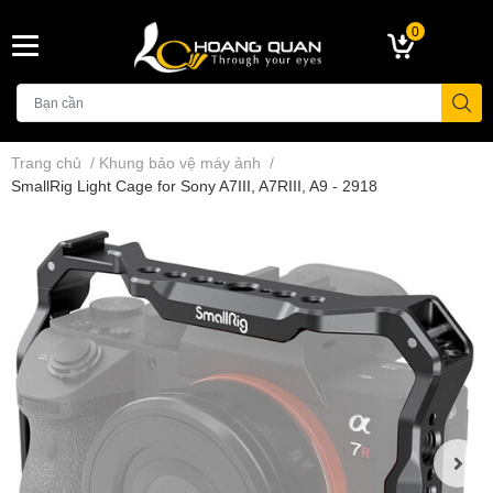
0
Trang chủ
/
Khung bảo vệ máy ảnh
/
SmallRig Light Cage for Sony A7III, A7RIII, A9 - 2918