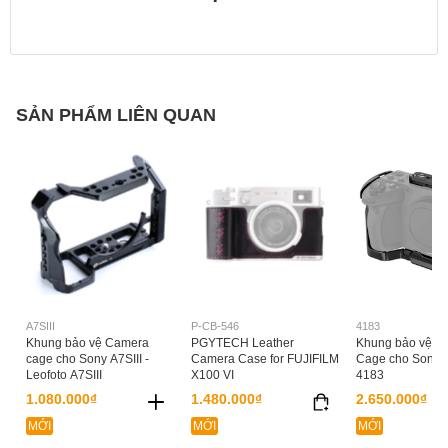
SẢN PHẨM LIÊN QUAN
A7SIII
P-CB-546
4183
Khung bảo vệ Camera
PGYTECH Leather
Khung bảo vệ Sm
cage cho Sony A7SIII -
Camera Case for FUJIFILM
Cage cho Sony 
Leofoto A7SIII
X100 VI
4183
1.080.000₫
1.480.000₫
2.650.000₫
MỚI
MỚI
MỚI