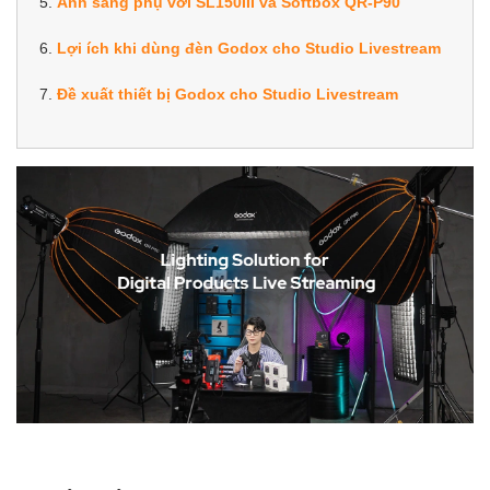
5.
Ánh sáng phụ với SL150III và Softbox QR-P90
6.
Lợi ích khi dùng đèn Godox cho Studio Livestream
7.
Đề xuất thiết bị Godox cho Studio Livestream