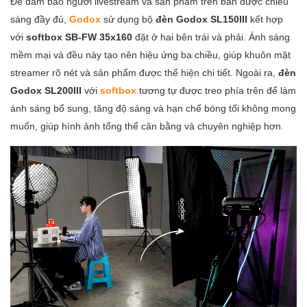
Để đảm bảo người livestream và sản phẩm trên bàn được chiếu
sáng đầy đủ,
Godox
sử dụng bộ
đèn Godox SL150III
kết hợp
với
softbox SB-FW 35x160
đặt ở hai bên trái và phải. Ánh sáng
mềm mại và đều này tạo nên hiệu ứng ba chiều, giúp khuôn mặt
streamer rõ nét và sản phẩm được thể hiện chi tiết. Ngoài ra,
đèn
Godox SL200III
với
softbox
tương tự được treo phía trên để làm
ánh sáng bổ sung, tăng độ sáng và hạn chế bóng tối không mong
muốn, giúp hình ảnh tổng thể cân bằng và chuyên nghiệp hơn.