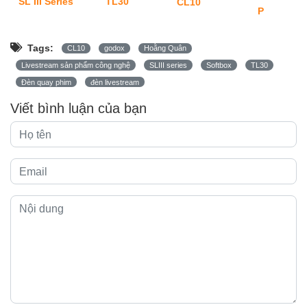
SL III Series
TL30
CL10
P
Tags:
CL10
godox
Hoằng Quân
Livestream sản phẩm công nghệ
SLIII series
Softbox
TL30
Đèn quay phim
đèn livestream
Viết bình luận của bạn