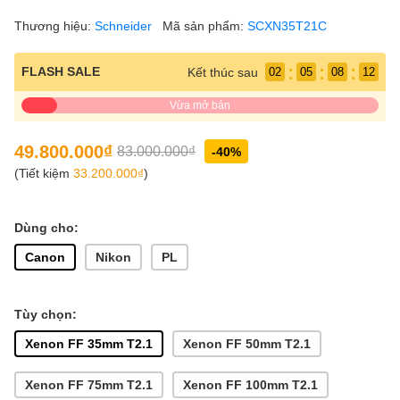
Thương hiệu:
Schneider
Mã sản phẩm:
SCXN35T21C
:
:
:
FLASH SALE
Kết thúc sau
02
05
08
12
Vừa mở bán
49.800.000₫
83.000.000₫
-40%
(Tiết kiệm
33.200.000₫
)
Dùng cho:
Canon
Nikon
PL
Tùy chọn:
Xenon FF 35mm T2.1
Xenon FF 50mm T2.1
Xenon FF 75mm T2.1
Xenon FF 100mm T2.1