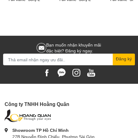
89°
71°
55°
Angle of View
FF2
40°
Bạn muốn nhận khuyến mãi
27°
đặc biệt? Đăng ký ngay.
Đăng ký
21°
T 2.4 - 22
T 2.1 - 22
Công ty TNHH Hoằng Quân
T 2.1 - 22
Aperture Range
T 2.1 - 22
T 2.1 - 22
Showroom TP Hồ Chí Minh
27B Nguyễn Đình Chiểu, Phường Sài Gòn