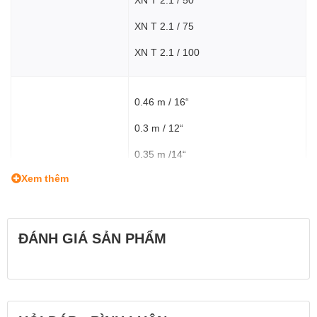
XN T 2.1 / 75
XN T 2.1 / 100
0.46 m / 16“
0.3 m / 12“
0.35 m /14“
Close Focus / M.O.D.
Xem thêm
0.50 m / 20“
0.75 m /2‘6“
1 m / 3‘3“
ĐÁNH GIÁ SẢN PHẨM
1530 g / 3.3 Ibs
1230 g / 2.7 Ibs