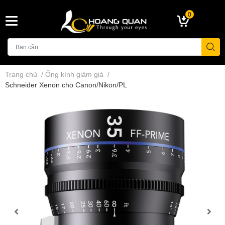
0
Trang chủ
/
Ống kính giảm giá
/
Schneider Xenon cho Canon/Nikon/PL