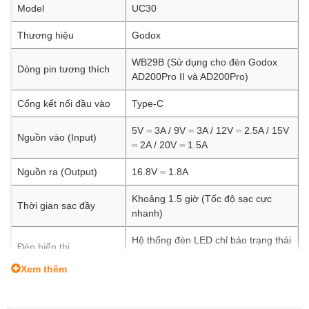
Model
UC30
Thương hiệu
Godox
WB29B (Sử dụng cho đèn Godox
Dòng pin tương thích
AD200Pro II và AD200Pro)
Cổng kết nối đầu vào
Type-C
5V ⎓ 3A / 9V ⎓ 3A / 12V ⎓ 2.5A / 15V
Nguồn vào (Input)
⎓ 2A / 20V ⎓ 1.5A
Nguồn ra (Output)
16.8V ⎓ 1.8A
Khoảng 1.5 giờ (Tốc độ sạc cực
Thời gian sạc đầy
nhanh)
Hệ thống đèn LED chỉ báo trạng thái
Đèn hiển thị
sạc và mức pin hiện tại
Xem thêm