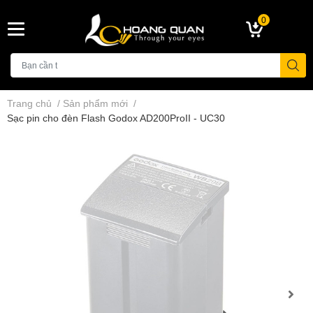
0
Trang chủ
/
Sản phẩm mới
/
Sạc pin cho đèn Flash Godox AD200ProII - UC30