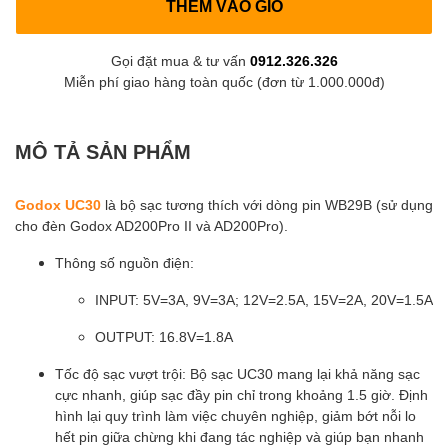
THÊM VÀO GIỎ
Gọi đặt mua & tư vấn
0912.326.326
Miễn phí giao hàng toàn quốc (đơn từ 1.000.000đ)
MÔ TẢ SẢN PHẨM
Godox UC30
là bộ sạc tương thích với dòng pin WB29B (sử dụng
cho đèn Godox AD200Pro II và AD200Pro).
Thông số nguồn điện:
INPUT: 5V=3A, 9V=3A; 12V=2.5A, 15V=2A, 20V=1.5A
OUTPUT: 16.8V=1.8A
Tốc độ sạc vượt trội: Bộ sạc UC30 mang lại khả năng sạc
cực nhanh, giúp sạc đầy pin chỉ trong khoảng 1.5 giờ. Định
hình lại quy trình làm việc chuyên nghiệp, giảm bớt nỗi lo
hết pin giữa chừng khi đang tác nghiệp và giúp bạn nhanh