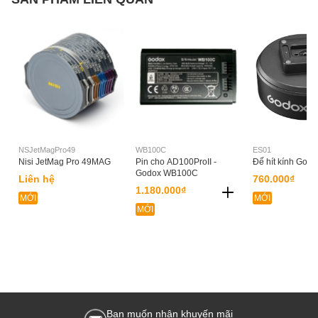
NSJetMagPro49
WB100C
ES01
Nisi JetMag Pro 49MAG
Pin cho AD100ProII -
Đế hít kính Godo
Godox WB100C
Liên hệ
760.000₫
1.180.000₫
MỚI
MỚI
MỚI
Bạn muốn nhận khuyến mãi