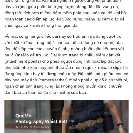
đai chú trọng tối đa vào trải nghiệm người dùng với phần đệm
dày và rộng giúp phân bổ trọng lượng đồng đều lên vùng eo,
đồng thời tích hợp miếng đệm mềm phía sau khóa cài để loại bỏ
hoàn toàn các điểm áp lực lên vùng bụng, mang lại cảm giác dễ
chịu ngay cả khi đeo trong thời gian dài.
Về mặt công năng, chiếc đai này sở hữu tính đa dụng vượt trội
với thiết kế "hai trong một": bạn có thể sử dụng nó như một đai
đeo độc lập cho các chuyến đi nhẹ nhàng hoặc gắn kết hợp với
ba lô OneMo để trợ lực. Đai được trang bị nhiều điểm gắn kết
(attachment points) cho phép người dùng linh hoạt lắp đặt các
phụ kiện như kẹp máy ảnh tháo lắp nhanh (quick-release clip), túi
đựng ống kính hay túi đựng chân máy. Đặc biệt, sản phẩm còn có
dây neo máy ảnh (camera tether) ở bên phải giúp cố định thiết bị,
ngăn chặn tình trạng rung lắc không mong muốn khi di chuyển,
đảm bảo an toàn tối đa cho thiết bị của bạn.