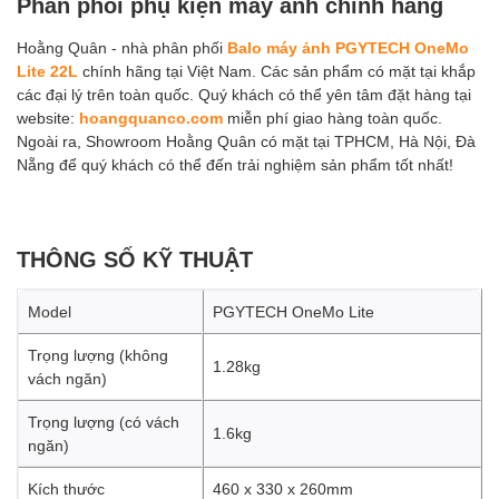
Phân phối phụ kiện máy ảnh chính hãng
Hoằng Quân - nhà phân phối
Balo máy ảnh PGYTECH OneMo
Lite 22L
chính hãng tại Việt Nam. Các sản phẩm có mặt tại khắp
các đại lý trên toàn quốc. Quý khách có thể yên tâm đặt hàng tại
website:
hoangquanco.com
miễn phí giao hàng toàn quốc.
Ngoài ra, Showroom Hoằng Quân có mặt tại TPHCM, Hà Nội, Đà
Nẵng để quý khách có thể đến trải nghiệm sản phẩm tốt nhất!
THÔNG SỐ KỸ THUẬT
Model
PGYTECH OneMo Lite
Trọng lượng (không
1.28kg
vách ngăn)
Trọng lượng (có vách
1.6kg
ngăn)
Kích thước
460 x 330 x 260mm