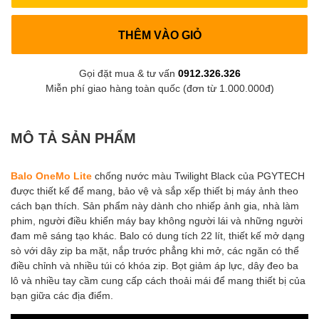
THÊM VÀO GIỎ
Gọi đặt mua & tư vấn
0912.326.326
Miễn phí giao hàng toàn quốc (đơn từ 1.000.000đ)
MÔ TẢ SẢN PHẨM
Balo OneMo Lite
chống nước màu Twilight Black của PGYTECH
được thiết kế để mang, bảo vệ và sắp xếp thiết bị máy ảnh theo
cách bạn thích. Sản phẩm này dành cho nhiếp ảnh gia, nhà làm
phim, người điều khiển máy bay không người lái và những người
đam mê sáng tạo khác. Balo có dung tích 22 lít, thiết kế mở dạng
sò với dây zip ba mặt, nắp trước phẳng khi mở, các ngăn có thể
điều chỉnh và nhiều túi có khóa zip. Bọt giảm áp lực, dây đeo ba
lô và nhiều tay cầm cung cấp cách thoải mái để mang thiết bị của
bạn giữa các địa điểm.