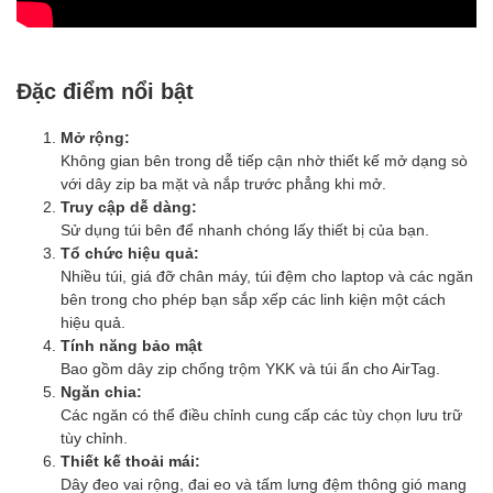
Đặc điểm nổi bật
Mở rộng:
Không gian bên trong dễ tiếp cận nhờ thiết kế mở dạng sò
với dây zip ba mặt và nắp trước phẳng khi mở.
Truy cập dễ dàng:
Sử dụng túi bên để nhanh chóng lấy thiết bị của bạn.
Tổ chức hiệu quả:
Nhiều túi, giá đỡ chân máy, túi đệm cho laptop và các ngăn
bên trong cho phép bạn sắp xếp các linh kiện một cách
hiệu quả.
Tính năng bảo mật
Bao gồm dây zip chống trộm YKK và túi ẩn cho AirTag.
Ngăn chia:
Các ngăn có thể điều chỉnh cung cấp các tùy chọn lưu trữ
tùy chỉnh.
Thiết kế thoải mái:
Dây đeo vai rộng, đai eo và tấm lưng đệm thông gió mang