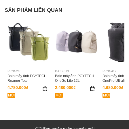
SẢN PHẨM LIÊN QUAN
P-CB-210
P-CB-613
P-CB-417
Balo máy ảnh PGYTECH
Balo máy ảnh PGYTECH
Balo máy ảnh 
Roamer Tote
OneGo Lite 12L
OnePro Ultraligh
4.780.000₫
2.480.000₫
4.680.000₫
MỚI
MỚI
MỚI
Bạn muốn nhận khuyến mãi