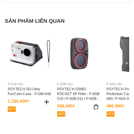
SẢN PHẨM LIÊN QUAN
P-GM-446
P-60B-010
P-60A-060
PGYTECH GO Ultra
PGYTECH OSMO
PGYTECH Pocket
FunCam Case - P-GM-446
POCKET 4P Filter - P-60B-
Protective Case 
010 / P-60B-011 / P-60B-
060 / P-60A-061 
1.180.000₫
012 / P-60B-013
062
560.000₫
480.000₫
MỚI
MỚI
MỚI