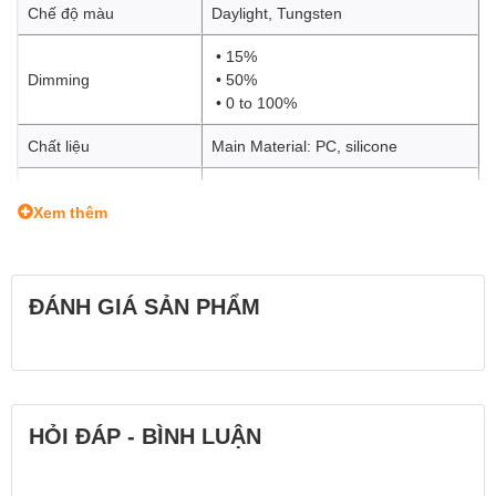
Chế độ màu
Daylight, Tungsten
• 15%
Dimming
• 50%
• 0 to 100%
Chất liệu
Main Material: PC, silicone
Kích thước
46 x 35 x 20mm
Xem thêm
Trọng lượng
30g
ĐÁNH GIÁ SẢN PHẨM
HỎI ĐÁP - BÌNH LUẬN