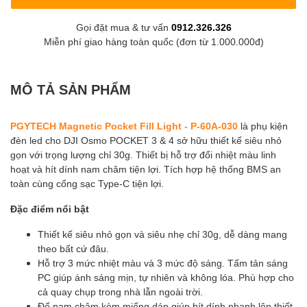
Gọi đặt mua & tư vấn
0912.326.326
Miễn phí giao hàng toàn quốc (đơn từ 1.000.000đ)
MÔ TẢ SẢN PHẨM
PGYTECH Magnetic Pocket Fill Light - P-60A-030
là phụ kiện
đèn led cho DJI Osmo POCKET 3 & 4 sở hữu thiết kế siêu nhỏ
gọn với trọng lượng chỉ 30g. Thiết bị hỗ trợ đổi nhiệt màu linh
hoạt và hít dính nam châm tiện lợi. Tích hợp hệ thống BMS an
toàn cùng cổng sạc Type-C tiện lợi.
Đặc điểm nổi bật
Thiết kế siêu nhỏ gọn và siêu nhẹ chỉ 30g, dễ dàng mang
theo bất cứ đâu.
Hỗ trợ 3 mức nhiệt màu và 3 mức độ sáng. Tấm tản sáng
PC giúp ánh sáng mịn, tự nhiên và không lóa. Phù hợp cho
cả quay chụp trong nhà lẫn ngoài trời.
Đế nam châm kèm miếng dán giúp hít dính nhanh lên thiết