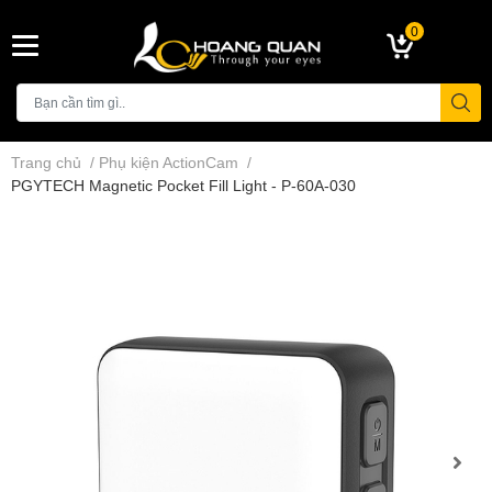
0
Trang chủ
/
Phụ kiện ActionCam
/
PGYTECH Magnetic Pocket Fill Light - P-60A-030