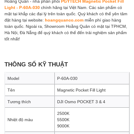
Hoằng Quân - nhà phân phối
PGYTECH Magnetic Pocket Fill
Light - P-60A-030
chính hãng tại Việt Nam. Các sản phẩm có
mặt tại khắp các đại lý trên toàn quốc. Quý khách có thể yên tâm
đặt hàng tại website:
hoangquanco.com
miễn phí giao hàng
toàn quốc. Ngoài ra, Showroom Hoằng Quân có mặt tại TPHCM,
Hà Nội, Đà Nẵng để quý khách có thể đến trải nghiệm sản phẩm
tốt nhất!
THÔNG SỐ KỸ THUẬT
Model
P-60A-030
Tên
Magnetic Pocket Fill Light
Tương thích
DJI Osmo POCKET 3 & 4
2500K
Nhiệt độ màu
5500K
9000K