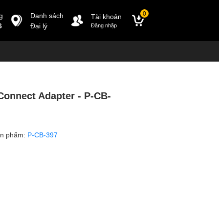
0
g
Danh sách
Tài khoản
6
Đại lý
Đăng nhập
onnect Adapter - P-CB-
ản phẩm:
P-CB-397