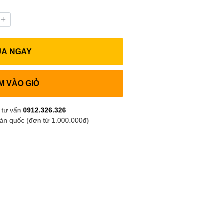
UA NGAY
M VÀO GIỎ
 tư vấn
0912.326.326
oàn quốc (đơn từ 1.000.000đ)