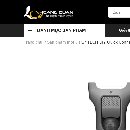
DANH MỤC SẢN PHẨM
Giới t
Trang chủ
/
Sản phẩm mới
/
PGYTECH DIY Quick Connec