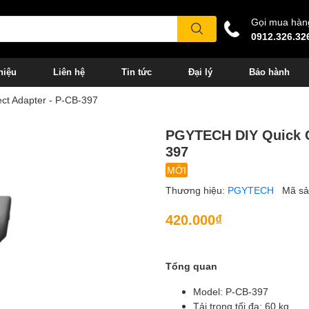
Gọi mua hàn
0912.326.32
hiệu
Liên hệ
Tin tức
Đại lý
Bảo hành
t Adapter - P-CB-397
PGYTECH DIY Quick C
397
MỚI
Thương hiệu:
PGYTECH
Mã s
420.000₫
Tổng quan
Model: P-CB-397
Tải trọng tối đa: 60 kg