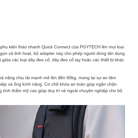
 phụ kiện tháo nhanh Quick Connect của PGYTECH lên mọi loại
 gọn và linh hoạt, bộ adapter này cho phép người dùng tận dụng
ị giữa các loại dây đeo cổ, dây đeo cổ tay hoặc các thiết bị khác
hả năng chịu tải mạnh mẽ lên đến 60kg, mang lại sự an tâm
hiệp và ống kính nặng. Cơ chế khóa an toàn giúp ngăn chặn
ang tính thẩm mỹ cao giúp duy trì vẻ ngoài chuyên nghiệp cho bộ