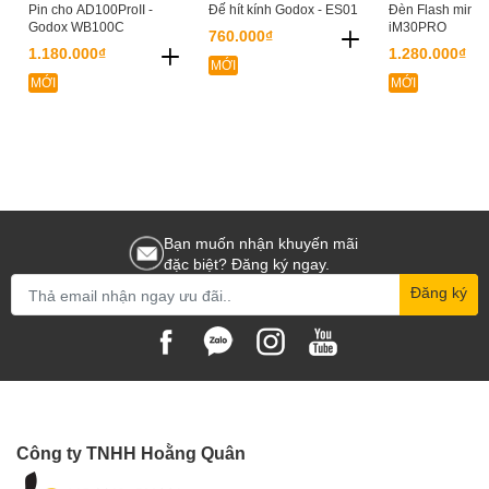
Pin cho AD100ProII -
Đế hít kính Godox - ES01
Đèn Flash mini 
Godox WB100C
iM30PRO
760.000₫
1.180.000₫
1.280.000₫
MỚI
MỚI
MỚI
Bạn muốn nhận khuyến mãi
đặc biệt? Đăng ký ngay.
Đăng ký
Công ty TNHH Hoằng Quân