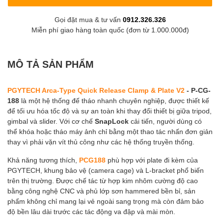
Gọi đặt mua & tư vấn
0912.326.326
Miễn phí giao hàng toàn quốc (đơn từ 1.000.000đ)
MÔ TẢ SẢN PHẨM
PGYTECH Arca-Type Quick Release Clamp & Plate V2
- P-CG-
188
là một hệ thống đế tháo nhanh chuyên nghiệp, được thiết kế
để tối ưu hóa tốc độ và sự an toàn khi thay đổi thiết bị giữa tripod,
gimbal và slider. Với cơ chế
SnapLock
cải tiến, người dùng có
thể khóa hoặc tháo máy ảnh chỉ bằng một thao tác nhấn đơn giản
thay vì phải vặn vít thủ công như các hệ thống truyền thống.
Khả năng tương thích,
PCG188
phù hợp với plate đi kèm của
PGYTECH, khung bảo vệ (camera cage) và L-bracket phổ biến
trên thị trường. Được chế tác từ hợp kim nhôm cường độ cao
bằng công nghệ CNC và phủ lớp sơn hammered bền bỉ, sản
phẩm không chỉ mang lại vẻ ngoài sang trọng mà còn đảm bảo
độ bền lâu dài trước các tác động va đập và mài mòn.