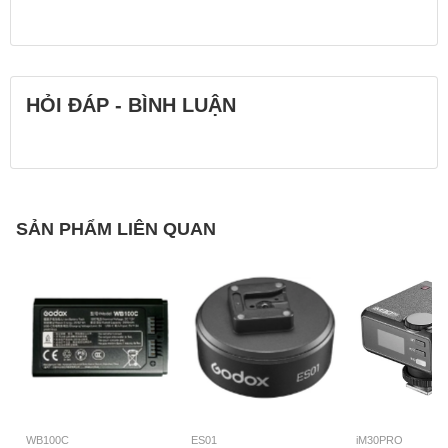
HỎI ĐÁP - BÌNH LUẬN
SẢN PHẨM LIÊN QUAN
WB100C
ES01
iM30PRO