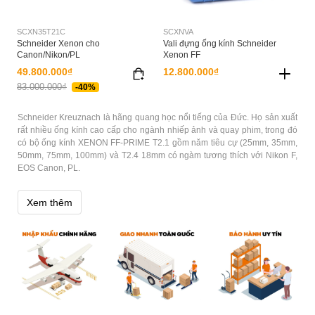
SCXN35T21C
SCXNVA
Schneider Xenon cho
Vali đựng ống kính Schneider
Canon/Nikon/PL
Xenon FF
49.800.000₫
12.800.000₫
83.000.000₫
-40%
Schneider Kreuznach là hãng quang học nổi tiếng của Đức. Họ sản xuất
rất nhiều ống kính cao cấp cho ngành nhiếp ảnh và quay phim, trong đó
có bộ ống kính XENON FF-PRIME T2.1 gồm năm tiêu cự (25mm, 35mm,
50mm, 75mm, 100mm) và T2.4 18mm có ngàm tương thích với Nikon F,
EOS Canon, PL.
Đây là bộ ống kính dành cho quay phim chuyên nghiệp trên DSLR độ
Xem thêm
phân giải cao và có giá bán cũng cao tương ứng với chất lượng. Đối
tượng cho bộ ống cao cấp này là những thợ quay phim đòi hỏi chất
lượng hình ảnh cao, quảng cáo thương mại ... Cảm giác cầm xoay vòng
khẩu và vòng lấy nét rất êm nhẹ và mượt, chưa bao giờ mình có cảm giác
này với các loại ống kính khác, chắc chắn nó sẽ hạn chế triệt để tiếng ồn
cơ khí của vòng xoay khi đang quay video.
Chúng tôi tự hào là một nhà phân phối uy tín chuyên mua bán các
dòng
ống kính Schneider
chính hãng
với mức giá phải chăng cùng chế độ