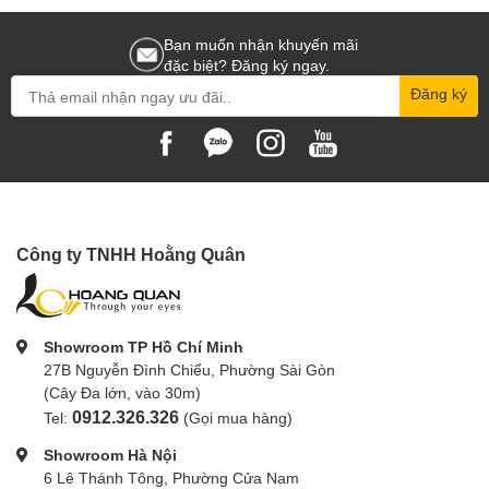
bảo hành đáng tin cậy. Hãy đến và trải nghiệm nhé!
Bạn muốn nhận khuyến mãi
đặc biệt? Đăng ký ngay.
Đăng ký
Công ty TNHH Hoằng Quân
Showroom TP Hồ Chí Minh
27B Nguyễn Đình Chiểu, Phường Sài Gòn
(Cây Đa lớn, vào 30m)
0912.326.326
Tel:
(Gọi mua hàng)
Showroom Hà Nội
6 Lê Thánh Tông, Phường Cửa Nam