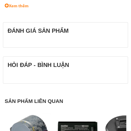
Xem thêm
Coating
Multi- & Resistance-Coated
ĐÁNH GIÁ SẢN PHẨM
Filter Material
All Filters: Glass
Ring Material
Aluminum
HỎI ĐÁP - BÌNH LUẬN
JetMag Pro True Color VND
1-5 Stops
JetMag Pro FS ND16 4 Stops
JetMag Pro Black Mist 1/8
67mm, 72mm, 77mm, 82mm
In the Box
SẢN PHẨM LIÊN QUAN
Adapter Rings
JetMag Pro Front Cap
JetMag Pro Back Cap
JetMag Pro Caddy