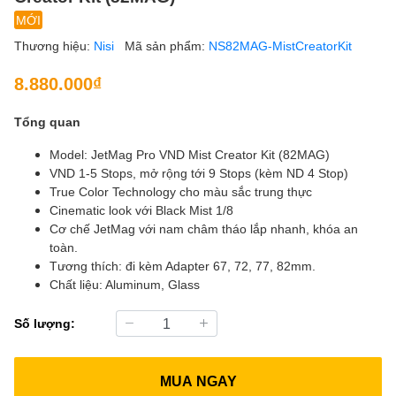
MỚI
Thương hiệu:
Nisi
Mã sản phẩm:
NS82MAG-MistCreatorKit
8.880.000₫
Tổng quan
Model: JetMag Pro VND Mist Creator Kit (82MAG)
VND 1-5 Stops, mở rộng tới 9 Stops (kèm ND 4 Stop)
True Color Technology cho màu sắc trung thực
Cinematic look với Black Mist 1/8
Cơ chế JetMag với nam châm tháo lắp nhanh, khóa an
toàn.
Tương thích: đi kèm Adapter 67, 72, 77, 82mm.
Chất liệu: Aluminum, Glass
Số lượng:
MUA NGAY