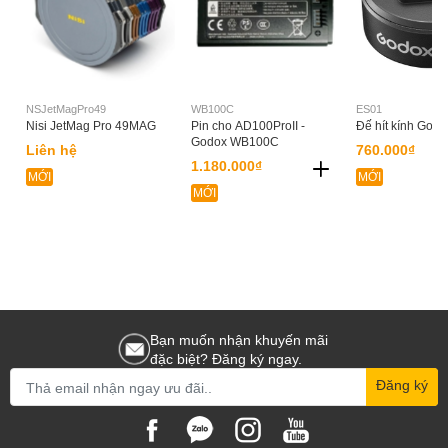
NSJetMagPro49
WB100C
ES01
Nisi JetMag Pro 49MAG
Pin cho AD100ProII -
Đế hít kính Godo
Godox WB100C
Liên hệ
760.000₫
1.180.000₫
MỚI
MỚI
MỚI
Bạn muốn nhận khuyến mãi
đặc biệt? Đăng ký ngay.
Đăng ký