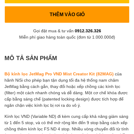
THÊM VÀO GIỎ
Gọi đặt mua & tư vấn
0912.326.326
Miễn phí giao hàng toàn quốc (đơn từ 1.000.000đ)
MÔ TẢ SẢN PHẨM
Bộ kính lọc JetMag Pro VND Mist Creator Kit (82MAG)
của
hãnh NiSi cho phép bạn tận dụng tối đa hệ thống nam châm
JetMag bằng cách gắn, thay đổi hoặc xếp chồng các kính lọc
(filter) một cách nhanh chóng và dễ dàng. Một cơ chế khóa được
cấp bằng sáng chế (patented locking design) được tích hợp để
ngăn chặn việc kính lọc bị rơi ra do vô ý.
Kính lọc VND (Variable ND) đi kèm cung cấp khả năng giảm sáng
từ 1 đến 5 stop, và có thể mở rộng lên đến 9 stop bằng cách xếp
chồng thêm kính lọc FS ND 4 stop. Nhiều vòng chuyển đổi từ tính