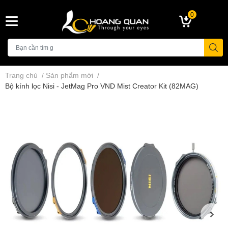
0
Trang chủ
/
Sản phẩm mới
/
Bộ kính lọc Nisi - JetMag Pro VND Mist Creator Kit (82MAG)