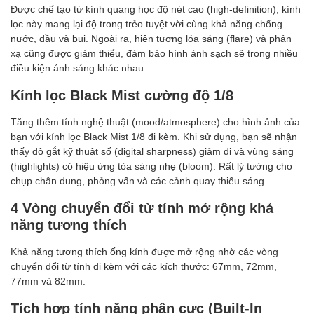
Được chế tạo từ kính quang học độ nét cao (high-definition), kính
lọc này mang lại độ trong trẻo tuyệt vời cùng khả năng chống
nước, dầu và bụi. Ngoài ra, hiện tượng lóa sáng (flare) và phản
xạ cũng được giảm thiểu, đảm bảo hình ảnh sạch sẽ trong nhiều
điều kiện ánh sáng khác nhau.
Kính lọc Black Mist cường độ 1/8
Tăng thêm tính nghệ thuật (mood/atmosphere) cho hình ảnh của
bạn với kính lọc Black Mist 1/8 đi kèm. Khi sử dụng, bạn sẽ nhận
thấy độ gắt kỹ thuật số (digital sharpness) giảm đi và vùng sáng
(highlights) có hiệu ứng tỏa sáng nhẹ (bloom). Rất lý tưởng cho
chụp chân dung, phỏng vấn và các cảnh quay thiếu sáng.
4 Vòng chuyển đổi từ tính mở rộng khả
năng tương thích
Khả năng tương thích ống kính được mở rộng nhờ các vòng
chuyển đổi từ tính đi kèm với các kích thước: 67mm, 72mm,
77mm và 82mm.
Tích hợp tính năng phân cực (Built-In