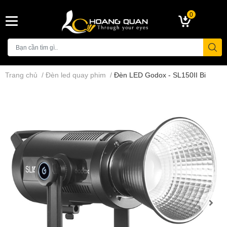
0
Trang chủ
/
Đèn led quay phim
/
Đèn LED Godox - SL150II Bi