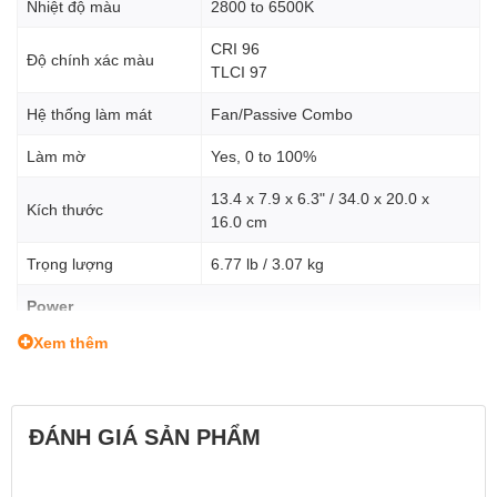
Nhiệt độ màu
2800 to 6500K
CRI 96
Độ chính xác màu
TLCI 97
Hệ thống làm mát
Fan/Passive Combo
Làm mờ
Yes, 0 to 100%
13.4 x 7.9 x 6.3" / 34.0 x 20.0 x
Kích thước
16.0 cm
Trọng lượng
6.77 lb / 3.07 kg
Power
Xem thêm
Nguồn điện đầu vào
100 to 240 VAC, 50 / 60 Hz
AC
Nguồn năng lượng
AC Adapter
ĐÁNH GIÁ SẢN PHẨM
Tiêu thụ điện tối đa
150 W