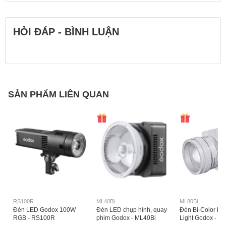
HỎI ĐÁP - BÌNH LUẬN
SẢN PHẨM LIÊN QUAN
RS100R
ML40Bi
ML80Bi
Đèn LED Godox 100W
Đèn LED chụp hình, quay
Đèn Bi-Color LE
RGB - RS100R
phim Godox - ML40Bi
Light Godox - M