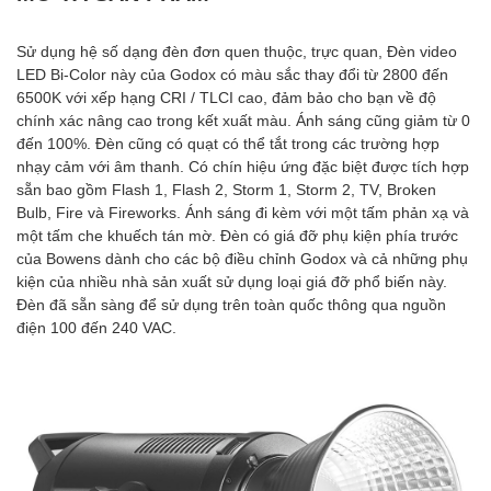
Sử dụng hệ số dạng đèn đơn quen thuộc, trực quan, Đèn video
LED Bi-Color này của Godox có màu sắc thay đổi từ 2800 đến
6500K với xếp hạng CRI / TLCI cao, đảm bảo cho bạn về độ
chính xác nâng cao trong kết xuất màu. Ánh sáng cũng giảm từ 0
đến 100%. Đèn cũng có quạt có thể tắt trong các trường hợp
nhạy cảm với âm thanh. Có chín hiệu ứng đặc biệt được tích hợp
sẵn bao gồm Flash 1, Flash 2, Storm 1, Storm 2, TV, Broken
Bulb, Fire và Fireworks. Ánh sáng đi kèm với một tấm phản xạ và
một tấm che khuếch tán mờ. Đèn có giá đỡ phụ kiện phía trước
của Bowens dành cho các bộ điều chỉnh Godox và cả những phụ
kiện của nhiều nhà sản xuất sử dụng loại giá đỡ phổ biến này.
Đèn đã sẵn sàng để sử dụng trên toàn quốc thông qua nguồn
điện 100 đến 240 VAC.