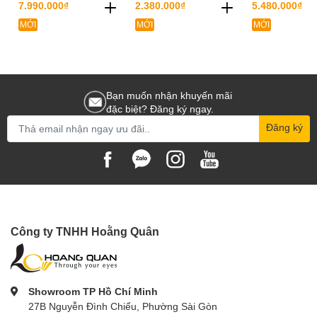
7.990.000₫
2.380.000₫
5.480.000₫
MỚI
MỚI
MỚI
Bạn muốn nhận khuyến mãi
đặc biệt? Đăng ký ngay.
Đăng ký
Công ty TNHH Hoằng Quân
Showroom TP Hồ Chí Minh
27B Nguyễn Đình Chiểu, Phường Sài Gòn