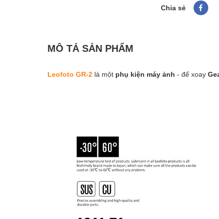
Chia sẻ
MÔ TẢ SẢN PHẨM
Leofoto GR-2
là một
phụ kiện máy ảnh
- đế xoay
Gea