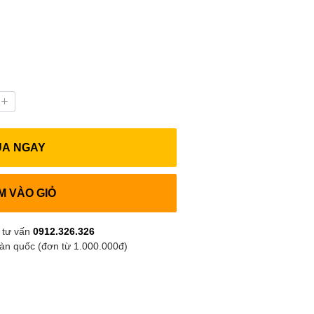
UA NGAY
M VÀO GIỎ
 tư vấn
0912.326.326
oàn quốc (đơn từ 1.000.000đ)