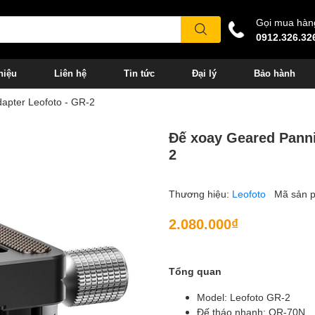
Gọi mua hàn
0912.326.32
hiệu
Liên hệ
Tin tức
Đại lý
Bảo hành
apter Leofoto - GR-2
Đế xoay Geared Panni
2
Thương hiệu:
Leofoto
Mã sản 
2.080.000₫
Tổng quan
Model: Leofoto GR-2
Đế tháo nhanh: QR-70N