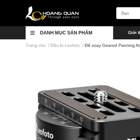
DANH MỤC SẢN PHẨM
Giới t
Trang chủ
/
Đầu bi Leofoto
/
Đế xoay Geared Panning Ad