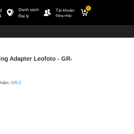
0
g
Danh sách
Tài khoản
6
Đại lý
Đăng nhập
ng Adapter Leofoto - GR-
phẩm:
GR-2