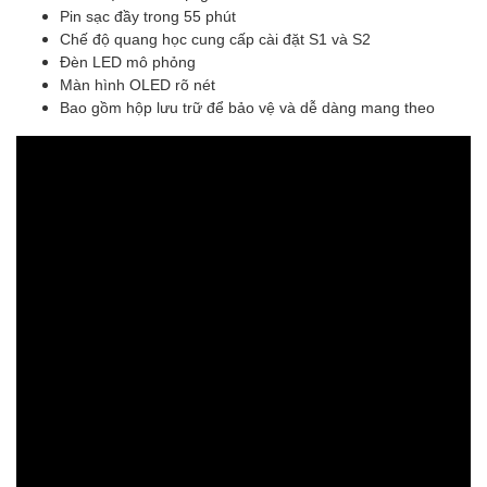
Pin sạc đầy trong 55 phút
Chế độ quang học cung cấp cài đặt S1 và S2
Đèn LED mô phỏng
Màn hình OLED rõ nét
Bao gồm hộp lưu trữ để bảo vệ và dễ dàng mang theo