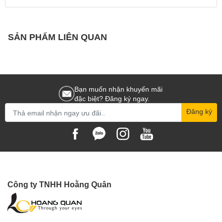
Radio (TTL/Manual)
Wireless Operation
Up to 98.4' / 30 m
SẢN PHẨM LIÊN QUAN
Wireless Channels
32
Bạn muốn nhận khuyến mãi
đặc biệt? Đăng ký ngay.
Wireless Groups
5
Đăng ký
Power
1x Built-In Rechargeable (500 Full-
Internal Power
Công ty TNHH Hoằng Quân
Power Flashes)
External Power Pack
No