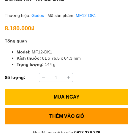
Thương hiệu:
Godox
Mã sản phẩm:
MF12-DK1
8.180.000₫
Tổng quan
Model:
MF12-DK1
Kích thước:
81 x 76.5 x 64.3 mm
Trọng lượng:
144 g
Số lượng:
MUA NGAY
THÊM VÀO GIỎ
Gọi đặt mua & tư vấn
0912.326.326