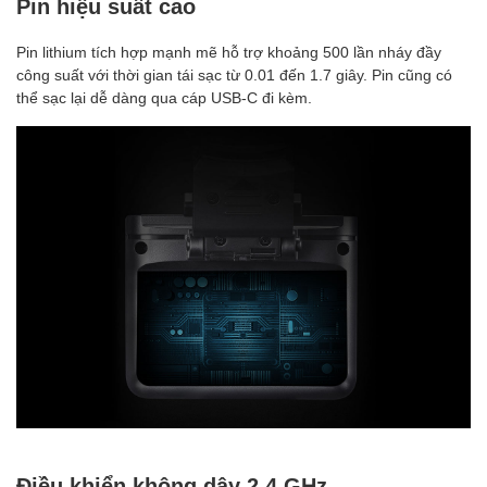
Pin hiệu suất cao
Pin lithium tích hợp mạnh mẽ hỗ trợ khoảng 500 lần nháy đầy
công suất với thời gian tái sạc từ 0.01 đến 1.7 giây. Pin cũng có
thể sạc lại dễ dàng qua cáp USB-C đi kèm.
Điều khiển không dây 2.4 GHz