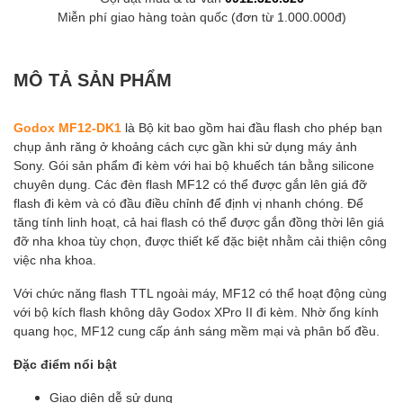
Miễn phí giao hàng toàn quốc (đơn từ 1.000.000đ)
MÔ TẢ SẢN PHẨM
Godox MF12-DK1
là Bộ kit bao gồm hai đầu flash cho phép bạn
chụp ảnh răng ở khoảng cách cực gần khi sử dụng máy ảnh
Sony. Gói sản phẩm đi kèm với hai bộ khuếch tán bằng silicone
chuyên dụng. Các đèn flash MF12 có thể được gắn lên giá đỡ
flash đi kèm và có đầu điều chỉnh để định vị nhanh chóng. Để
tăng tính linh hoạt, cả hai flash có thể được gắn đồng thời lên giá
đỡ nha khoa tùy chọn, được thiết kế đặc biệt nhằm cải thiện công
việc nha khoa.
Với chức năng flash TTL ngoài máy, MF12 có thể hoạt động cùng
với bộ kích flash không dây Godox XPro II đi kèm. Nhờ ống kính
quang học, MF12 cung cấp ánh sáng mềm mại và phân bố đều.
Đặc điểm nổi bật
Giao diện dễ sử dụng