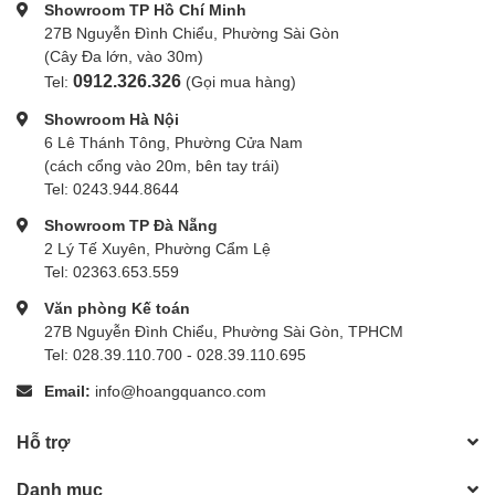
Compatible
Showroom TP Hồ Chí Minh
27B Nguyễn Đình Chiểu, Phường Sài Gòn
(Cây Đa lớn, vào 30m)
Tổng quan
0912.326.326
Tel:
(Gọi mua hàng)
Showroom Hà Nội
6 Lê Thánh Tông, Phường Cửa Nam
Display
OLED
(cách cổng vào 20m, bên tay trái)
Tel: 0243.944.8644
Showroom TP Đà Nẵng
Off-Camera Terminal
No
2 Lý Tế Xuyên, Phường Cẩm Lệ
Tel: 02363.653.559
Văn phòng Kế toán
Kích thước
81.0 x 76.5 x 64.3 mm
27B Nguyễn Đình Chiểu, Phường Sài Gòn, TPHCM
Tel: 028.39.110.700 - 028.39.110.695
Trọng lượng
144 g
Email:
info@hoangquanco.com
Hỗ trợ
Danh mục