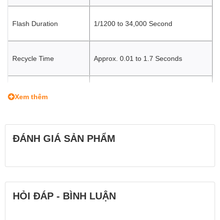
Flash Duration
1/1200 to 34,000 Second
Recycle Time
Approx. 0.01 to 1.7 Seconds
TTL via Separate Commander,
Xem thêm
Exposure Control
Manual
ĐÁNH GIÁ SẢN PHẨM
Power Range
1/1 to 1/128
Secondary Illumination
Modeling Light
HỎI ĐÁP - BÌNH LUẬN
Wireless