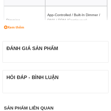
App-Controlled / Built-In Dimmer /
Dimming
DMX / RDM (Continuous)
• 0 to 100%
Xem thêm
FX Modes
14 hiệu ứng
11 hiệu ứng
ĐÁNH GIÁ SẢN PHẨM
Ngàm phụ kiện
Bowens S
Wireless Remote
Bluetooth
Control Type
HỎI ĐÁP - BÌNH LUẬN
Yes: Android & iOS
Mobile App Compatible
App Name: GODOX Light
Functionality: Remote Control
SẢN PHẨM LIÊN QUAN