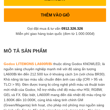
THÊM VÀO GIỎ
Gọi đặt mua & tư vấn
0912.326.326
Miễn phí giao hàng toàn quốc (đơn từ 1.000.000đ)
MÔ TẢ SẢN PHẨM
Godox LITEMONS LA600R/Bi
thuộc dòng Godox KNOWLED, là
nguồn sáng chuyên nghiệp mạnh mẽ với độ sáng ấn tượng
LA600Bi lên đến 212.500 lux ở khoảng cách 1m (với chóa BR30).
Khả năng tái tạo màu sắc chuẩn điện ảnh cao cấp (CRI > 95 và
TLCI > 95). Đèn được trang bị công nghệ phối màu và thuật toán
mới nhất của Godox, hỗ trợ nhiều chế độ màu như HSI, RGBW,
GEL và FX. Đặc biệt, LA600R mang đến dải nhiệt độ màu rộng từ
1.800K đến 10.000K, cùng khả năng tinh chỉnh GM
(Green/Magenta) linh hoạt, cho phép mô phỏng mọi nguồn sáng