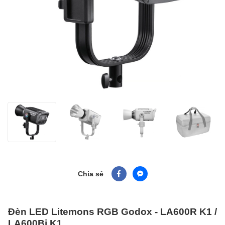
Chia sẻ
Đèn LED Litemons RGB Godox - LA600R K1 /
LA600Bi K1