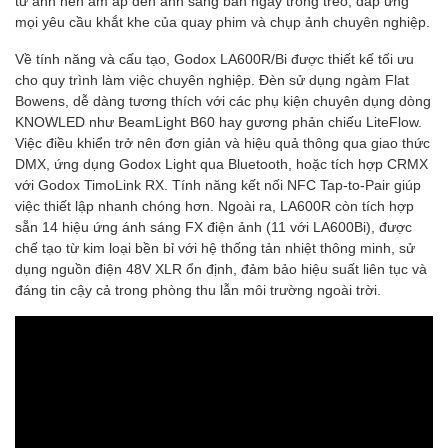
từ ánh nến ấm áp đến ánh sáng ban ngày trong trẻo, đáp ứng
mọi yêu cầu khắt khe của quay phim và chụp ảnh chuyên nghiệp.
Về tính năng và cấu tạo, Godox LA600R/Bi được thiết kế tối ưu
cho quy trình làm việc chuyên nghiệp. Đèn sử dụng ngàm Flat
Bowens, dễ dàng tương thích với các phụ kiện chuyên dụng dòng
KNOWLED như BeamLight B60 hay gương phản chiếu LiteFlow.
Việc điều khiển trở nên đơn giản và hiệu quả thông qua giao thức
DMX, ứng dụng Godox Light qua Bluetooth, hoặc tích hợp CRMX
với Godox TimoLink RX. Tính năng kết nối NFC Tap-to-Pair giúp
việc thiết lập nhanh chóng hơn. Ngoài ra, LA600R còn tích hợp
sẵn 14 hiệu ứng ánh sáng FX điện ảnh (11 với LA600Bi), được
chế tạo từ kim loại bền bỉ với hệ thống tản nhiệt thông minh, sử
dụng nguồn điện 48V XLR ổn định, đảm bảo hiệu suất liên tục và
đáng tin cậy cả trong phòng thu lẫn môi trường ngoài trời.