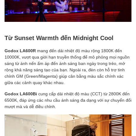
Từ Sunset Warmth đến Midnight Cool
Godox LA600R
mang đến dải nhiệt độ màu rộng 1800K đến
10000K, vượt qua giới hạn truyền thống để mô phỏng mọi nguồn
sáng từ ánh nến ấm áp đến ánh sáng ban ngày trong trẻo, mở
rộng khả năng sáng tạo của bạn. Ngoài ra, đèn còn hỗ trợ tinh
chỉnh GM (Green/Magenta) giúp cân bằng màu sắc chính xác
giữa các cảnh quay khác nhau.
Godox LA600Bi
cung cấp dải nhiệt độ màu (CCT) từ 2800K đến
6500K, đáp ứng các nhu cầu ánh sáng đa dạng với sự chuyển đổi
mượt mà và dễ điều chỉnh.