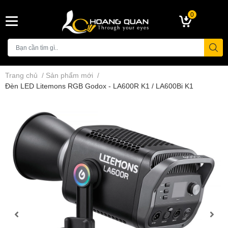
0
Trang chủ
/
Sản phẩm mới
/
Đèn LED Litemons RGB Godox - LA600R K1 / LA600Bi K1