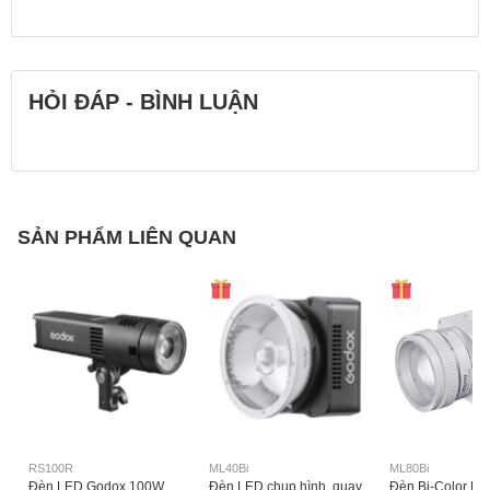
HỎI ĐÁP - BÌNH LUẬN
SẢN PHẨM LIÊN QUAN
RS100R
ML40Bi
ML80Bi
Đèn LED Godox 100W
Đèn LED chụp hình, quay
Đèn Bi-Color LE