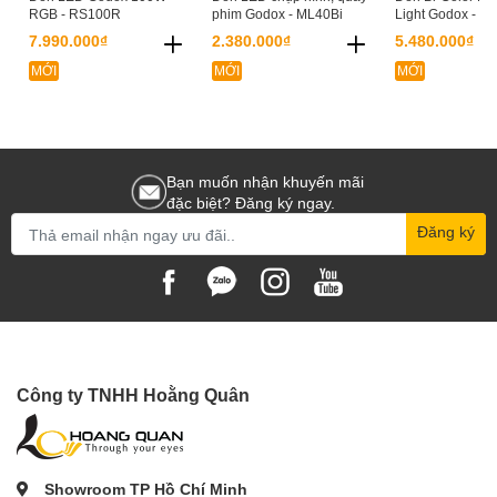
RGB - RS100R
phim Godox - ML40Bi
Light Godox - M
7.990.000₫
2.380.000₫
5.480.000₫
MỚI
MỚI
MỚI
Bạn muốn nhận khuyến mãi
đặc biệt? Đăng ký ngay.
Đăng ký
Công ty TNHH Hoằng Quân
Showroom TP Hồ Chí Minh