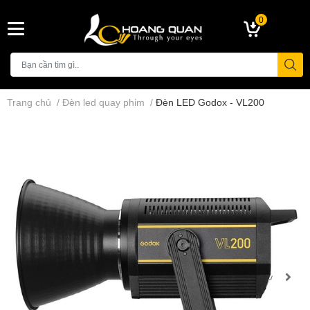
0
Trang chủ
/
Đèn led quay phim
/
Đèn LED Godox - VL200